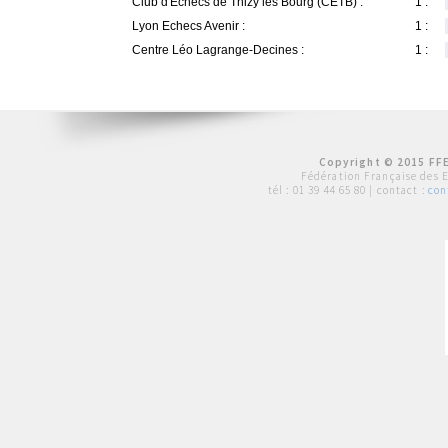
Club d'Echecs de Thizy les Bourg (CETB) :
1 :
Lyon Echecs Avenir :
1 :
Centre Léo Lagrange-Decines :
1 :
Copyright © 2015 FFE
Fédération Française des 
tél :
01 39 44 65 80
| contact :
con