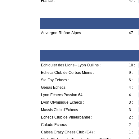
France :
47 :
Auvergne-Rhône-Alpes :
47 :
Echiquier des Lions - Lyon Oullins :
10 :
Echecs Club de Corbas Mions :
9 :
Ste Foy Echecs :
6 :
Genas Echecs :
4 :
Lyon Echecs Passion 64 :
4 :
Lyon Olympique Echecs :
3 :
Massis Club d'Echecs :
3 :
Echecs Club de Villeurbanne :
2 :
Calade Echecs :
2 :
Caissa Crazy Chess Club (C4) :
1 :