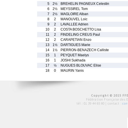
5
2½
BREHELIN PAGNEUX Celestin
6
2½
MEYSSIREL Tom
7
2½
MAGLOIRE Alban
8
2
MANOUVEL Loic
9
2
LAVALLEE Adrien
10
2
COSTA BOSCHETTO Lisa
11
2
FINDELING CREUS Paul
12
2
CARAPETIAN Enzo
13
1½
DARTIGUES Marie
14
1½
PIERRON-BENAZECH Calliste
15
1
PEYQUET Maelys
16
1
JOSHI Sukhada
17
½
NUGUES BLOUVAC Elise
18
0
MAURIN Yanis
Copyright © 2015 FFE
Fédération Française des 
tél :
01 39 44 65 80
| contact :
con