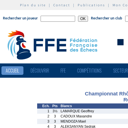
Plan du site
|
Contact
|
Publications
|
Mon C
Rechercher un joueur
Rechercher un club
ACCUEIL
DÉCOUVRIR
FFE
COMPÉTITIONS
SECTEU
Championnat Rhô
R
Ech.
Pts
Blancs
1
3½
LAMARQUE Geoffrey
2
3
CADOUX Maxandre
3
3
MENDOZA Mael
4
3
ALEKSANYAN Sedrak