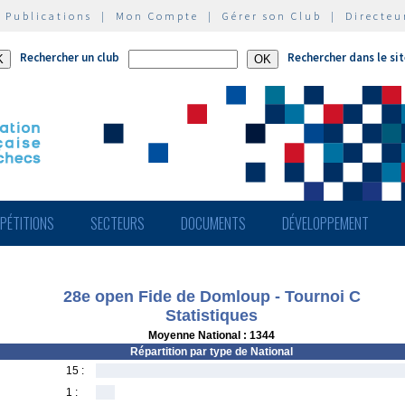
|
Publications
|
Mon Compte
|
Gérer son Club
|
Directeu
Rechercher un club
Rechercher dans le si
PÉTITIONS
SECTEURS
DOCUMENTS
DÉVELOPPEMENT
28e open Fide de Domloup - Tournoi C
Statistiques
Moyenne National : 1344
Répartition par type de National
15 :
1 :