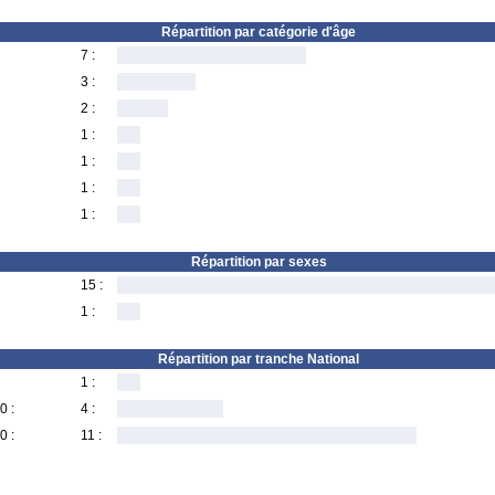
Répartition par catégorie d'âge
7 :
3 :
2 :
1 :
1 :
1 :
1 :
Répartition par sexes
15 :
1 :
Répartition par tranche National
1 :
0 :
4 :
0 :
11 :