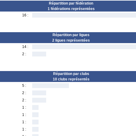
Répartition par fédération
1 fédérations représentées
16 :
Répartition par ligues
2 ligues représentées
14 :
2 :
Répartition par clubs
10 clubs représentés
5 :
2 :
2 :
1 :
1 :
1 :
1 :