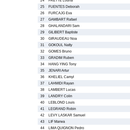
24
FRETTE Louna
25
FUENTES Deborah
26
FURCAJG Eva
27
GAMBART Rafael
28
GHALANDARI Sam
29
GILIBERT Baptiste
30
GIRAUDEAU Noa
31
GOKOUL Natty
32
GOMES Bruno
33
GRADIM Ruben
34
HANG YING Tony
35
JENARI Artur
36
KHELIEL Camyl
37
LAHMIDI Rayan
38
LAMBERT Lucas
39
LANDRY Colin
40
LEBLOND Louis
41
LEGRAND Robin
42
LEVY LASKAR Samuel
43
LIF Marwa
44
LIMA QUIGNON Pedro