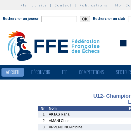
Plan du site
|
Contact
|
Publications
|
Mon C
Rechercher un joueur
Rechercher un club
ACCUEIL
DÉCOUVRIR
FFE
COMPÉTITIONS
SECTEU
U12- Championn
L
Nr
Nom
R
1
AKTAS Rana
2
AMANI Chris
3
APPENDINO Antoine