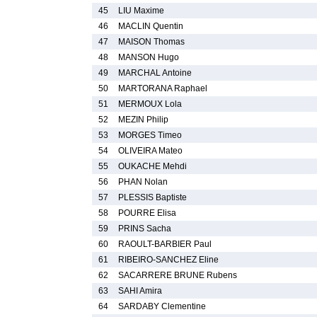
45
LIU Maxime
46
MACLIN Quentin
47
MAISON Thomas
48
MANSON Hugo
49
MARCHAL Antoine
50
MARTORANA Raphael
51
MERMOUX Lola
52
MEZIN Philip
53
MORGES Timeo
54
OLIVEIRA Mateo
55
OUKACHE Mehdi
56
PHAN Nolan
57
PLESSIS Baptiste
58
POURRE Elisa
59
PRINS Sacha
60
RAOULT-BARBIER Paul
61
RIBEIRO-SANCHEZ Eline
62
SACARRERE BRUNE Rubens
63
SAHI Amira
64
SARDABY Clementine