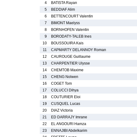
4
BATISTA Rayan
5
BEDDIAF Alim
6
BETTENCOURT Valentin
7
BIMONT Maelyss
8
BORNHOFEN Valentin
9
BORODATY-TALEB Ines
10
BOUSSOUIRA Kais
11
CAPMARTY DELANNOY Roman
12
CAUROUGE Guillaume
13
CHARPENTIER Ulysse
14
CHEMTOB Maxime
15
CHENG Nolwen
16
COGET Tom
17
COLUCCI Dihya
18
COUTURIER Eloi
19
CUSQUEL Lucas
20
DIAZ Victoria
21
ED DARRAJY Imrane
22
EL ANGOURI Hamza
23
ENNAJIBI Abdelkarim