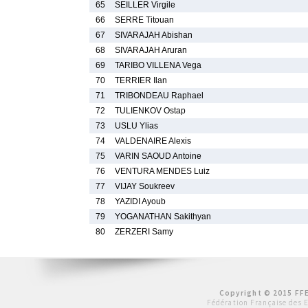
65
SEILLER Virgile
66
SERRE Titouan
67
SIVARAJAH Abishan
68
SIVARAJAH Aruran
69
TARIBO VILLENA Vega
70
TERRIER Ilan
71
TRIBONDEAU Raphael
72
TULIENKOV Ostap
73
USLU Ylias
74
VALDENAIRE Alexis
75
VARIN SAOUD Antoine
76
VENTURA MENDES Luiz
77
VIJAY Soukreev
78
YAZIDI Ayoub
79
YOGANATHAN Sakithyan
80
ZERZERI Samy
Copyright © 2015 FFE
Fédération Française des 