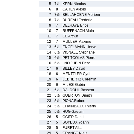
5
7½
KERN Nicolas
6
8
CAHEN Alexis
7
7½
BELLAHCENE Meriem
8
7½
BUREAU Frederic
9
7
DELHAYE Brice
10
7
RUFFENACH Alain
11
7
GE Arthur
12
7
MULLER Maxime
13
6½
ENGELMANN Herve
14
6½
VIGNALE Stephane
15
6½
PETITCOLAS Pierre
16
6½
IINO JUBIN Enzo
17
6
BILLEY David
18
6
MENTZLER Cyril
19
6
LEBHERTZ Corentin
20
6
MILESI Gabin
21
5½
DALDOUL Bassem
22
5½
GUERTON Dimitri
23
5½
PIONA Robert
24
5½
CHAINBAUX Thierry
25
5½
HUG Gaetan
26
5
OGIER Daniil
27
5
SOYEUX Yoann
28
5
FURET Alban
29
5
GRANGE Niels