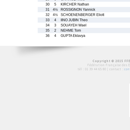
30
5
KIRCHER Nathan
31
4½
ROSSIGNON Yannick
32
4½
SCHOENENBERGER Eliott
33
4
IINO JUBIN Theo
34
3
SOUAYEH Wael
35
2
NEHME Tom
36
4
GUPTA Eklavya
Copyright © 2015 FFE
Fédération Française des 
tél :
01 39 44 65 80
| contact :
con