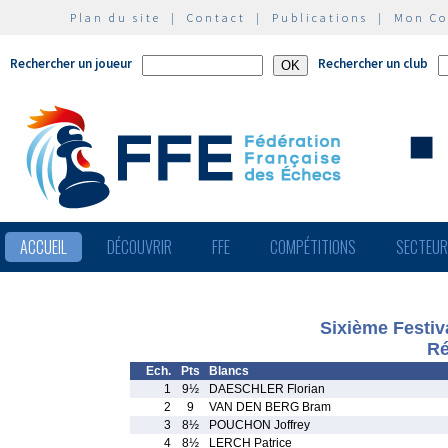
Plan du site
|
Contact
|
Publications
|
Mon C
Rechercher un joueur
Rechercher un club
ACCUEIL
DÉCOUVRIR
FFE
COMPÉTITIONS
SECTEU
Sixième Festiv
Ré
Ech.
Pts
Blancs
1
9½
DAESCHLER Florian
2
9
VAN DEN BERG Bram
3
8½
POUCHON Joffrey
4
8½
LERCH Patrice