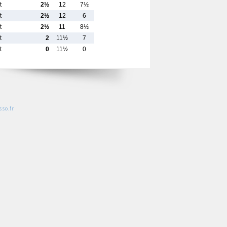
t
2½
12
7½
t
2½
12
6
t
2½
11
8½
t
2
11½
7
t
0
11½
0
so.fr