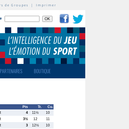
rs de Groupes
|
Imprimer
te
PARTENAIRES
BOUTIQUE
Pts
Tr.
Cu.
t
4
11½
10
t
3½
12
11
t
3
12½
10