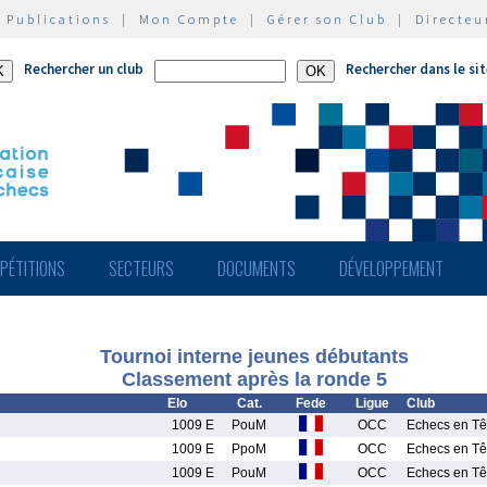
|
Publications
|
Mon Compte
|
Gérer son Club
|
Directeu
Rechercher un club
Rechercher dans le si
PÉTITIONS
SECTEURS
DOCUMENTS
DÉVELOPPEMENT
Tournoi interne jeunes débutants
Classement après la ronde 5
Elo
Cat.
Fede
Ligue
Club
1009 E
PouM
OCC
Echecs en Tê
1009 E
PpoM
OCC
Echecs en Tê
1009 E
PouM
OCC
Echecs en Tê