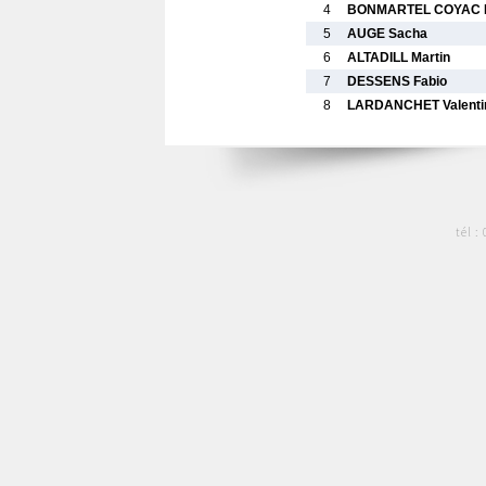
4
BONMARTEL COYAC 
5
AUGE Sacha
6
ALTADILL Martin
7
DESSENS Fabio
8
LARDANCHET Valenti
tél :