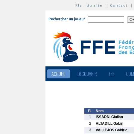
Plan du site
|
Contact
Rechercher un joueur
ACCUEIL
DÉCOUVRIR
FFE
COM
Pl
Nom
1
ISSARNI Giulian
2
ALTADILL Gabin
3
VALLEJOS Galdric