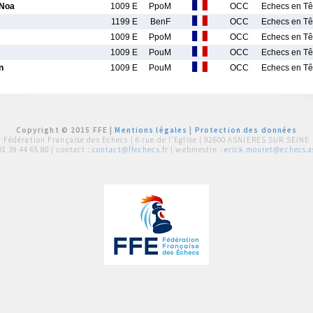
Noa
1009 E
PpoM
OCC
Echecs en Tê
1199 E
BenF
OCC
Echecs en Tê
1009 E
PpoM
OCC
Echecs en Tê
1009 E
PouM
OCC
Echecs en Tê
n
1009 E
PouM
OCC
Echecs en Tê
Copyright © 2015 FFE |
Mentions légales
|
Protection des données
Fédération Française des Echecs |
6 rue de l'Eglise | 92600 ASNIERES SUR SEINE
01 39 44 65 80
| contact :
contact@ffechecs.fr
| webmestre :
erick.mouret@echecs.as