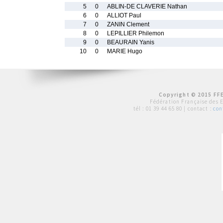
5
0
ABLIN-DE CLAVERIE Nathan
6
0
ALLIOT Paul
7
0
ZANIN Clement
8
0
LEPILLIER Philemon
9
0
BEAURAIN Yanis
10
0
MARIE Hugo
Copyright © 2015 FFE
Fédération Française des 
tél :
01 39 44 65 80
| contact :
con