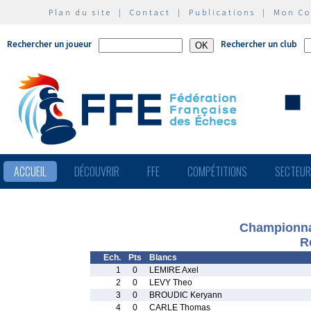
Plan du site
|
Contact
|
Publications
|
Mon C
Rechercher un joueur
Rechercher un club
ACCUEIL
DÉCOUVRIR
FFE
COMPÉTITIONS
SECTEU
Championna
R
Ech.
Pts
Blancs
1
0
LEMIRE Axel
2
0
LEVY Theo
3
0
BROUDIC Keryann
4
0
CARLE Thomas