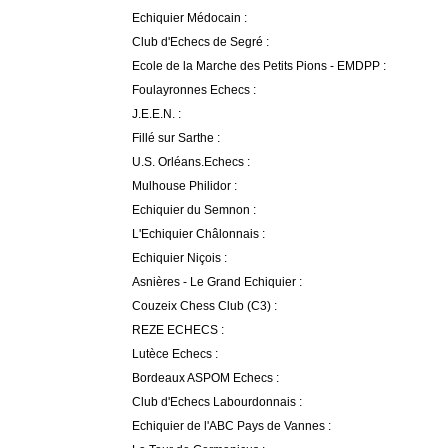
Echiquier Médocain :
Club d'Echecs de Segré :
Ecole de la Marche des Petits Pions - EMDPP :
Foulayronnes Echecs :
J.E.E.N. :
Fillé sur Sarthe :
U.S. Orléans.Echecs :
Mulhouse Philidor :
Echiquier du Semnon :
L'Echiquier Châlonnais :
Echiquier Niçois :
Asnières - Le Grand Echiquier :
Couzeix Chess Club (C3) :
REZE ECHECS :
Lutèce Echecs :
Bordeaux ASPOM Echecs :
Club d'Echecs Labourdonnais :
Echiquier de l'ABC Pays de Vannes :