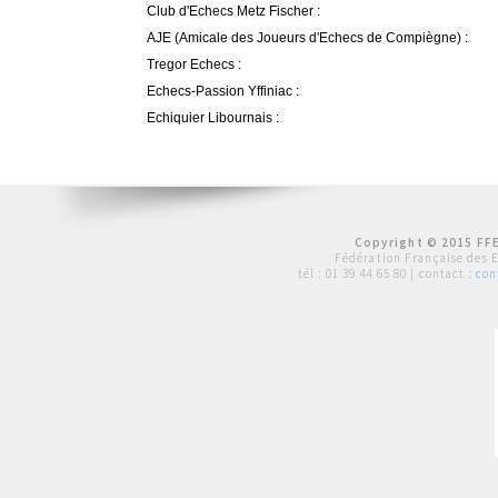
Club d'Echecs Metz Fischer :
AJE (Amicale des Joueurs d'Echecs de Compiègne) :
Tregor Echecs :
Echecs-Passion Yffiniac :
Echiquier Libournais :
Copyright © 2015 FFE
Fédération Française des 
tél :
01 39 44 65 80
| contact :
con