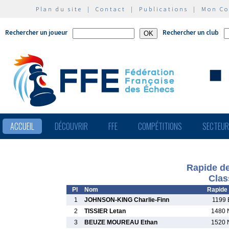
Plan du site
|
Contact
|
Publications
|
Mon C
Rechercher un joueur
Rechercher un club
ACCUEIL
DÉCOUVRIR
FFE
COMPÉTITIONS
SECTEU
Rapide de
Clas
Pl
Nom
Rapide
1
JOHNSON-KING Charlie-Finn
1199 
2
TISSIER Letan
1480 
3
BEUZE MOUREAU Ethan
1520 