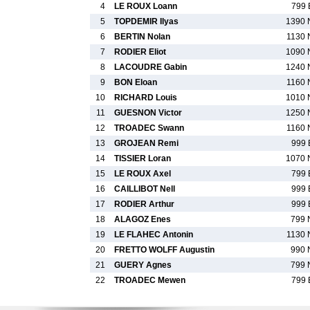
4
LE ROUX Loann
799 
5
TOPDEMIR Ilyas
1390 
6
BERTIN Nolan
1130 
7
RODIER Eliot
1090 
8
LACOUDRE Gabin
1240 
9
BON Eloan
1160 
10
RICHARD Louis
1010 
11
GUESNON Victor
1250 
12
TROADEC Swann
1160 
13
GROJEAN Remi
999 
14
TISSIER Loran
1070 
15
LE ROUX Axel
799 
16
CAILLIBOT Nell
999 
17
RODIER Arthur
999 
18
ALAGOZ Enes
799 
19
LE FLAHEC Antonin
1130 
20
FRETTO WOLFF Augustin
990 
21
GUERY Agnes
799 
22
TROADEC Mewen
799 