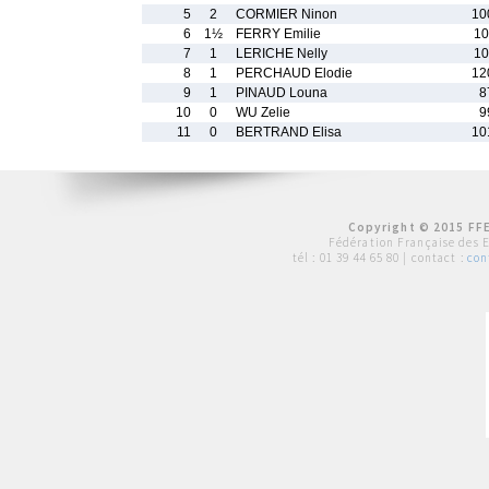
5
2
CORMIER Ninon
10
6
1½
FERRY Emilie
10
7
1
LERICHE Nelly
10
8
1
PERCHAUD Elodie
12
9
1
PINAUD Louna
8
10
0
WU Zelie
9
11
0
BERTRAND Elisa
10
Copyright © 2015 FFE
Fédération Française des 
tél :
01 39 44 65 80
| contact :
con