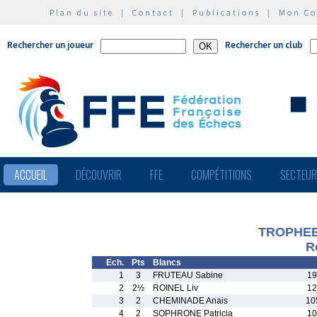
Plan du site
|
Contact
|
Publications
|
Mon C
Rechercher un joueur
Rechercher un club
ACCUEIL
DÉCOUVRIR
FFE
COMPÉTITIONS
SECTEU
TROPHEE 
R
Ech.
Pts
Blancs
1
3
FRUTEAU Sabine
19
2
2½
ROINEL Liv
12
3
2
CHEMINADE Anais
10
4
2
SOPHRONE Patricia
10