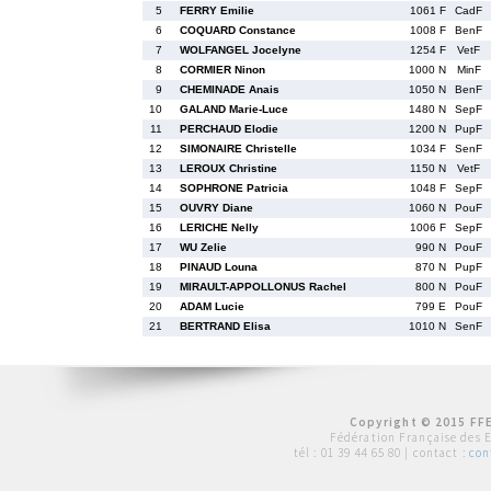
5
FERRY Emilie
1061 F
CadF
6
COQUARD Constance
1008 F
BenF
7
WOLFANGEL Jocelyne
1254 F
VetF
8
CORMIER Ninon
1000 N
MinF
9
CHEMINADE Anais
1050 N
BenF
10
GALAND Marie-Luce
1480 N
SepF
11
PERCHAUD Elodie
1200 N
PupF
12
SIMONAIRE Christelle
1034 F
SenF
13
LEROUX Christine
1150 N
VetF
14
SOPHRONE Patricia
1048 F
SepF
15
OUVRY Diane
1060 N
PouF
16
LERICHE Nelly
1006 F
SepF
17
WU Zelie
990 N
PouF
18
PINAUD Louna
870 N
PupF
19
MIRAULT-APPOLLONUS Rachel
800 N
PouF
20
ADAM Lucie
799 E
PouF
21
BERTRAND Elisa
1010 N
SenF
Copyright © 2015 FFE
Fédération Française des 
tél :
01 39 44 65 80
| contact :
con