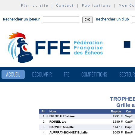
Plan du site
|
Contact
|
Publications
|
Mon C
Rechercher un joueur
Rechercher un club
ACCUEIL
DÉCOUVRIR
FFE
COMPÉTITIONS
SECTEU
TROPHEE 
Grille 
Pl
Nom
Rapide
Cat.
1
ff
FRUTEAU Sabine
1991 F
SepF
2
ROINEL Liv
1289 F
CadF
3
CARNET Anaelle
1147 F
PupF
4
AUFFRAY-BONNET Eulalie
1065 F
BenF