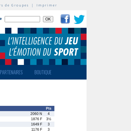
rs de Groupes
|
Imprimer
te
PARTENAIRES
BOUTIQUE
Pts
2060 N
4
1876 F
3½
1649 F
3
1176 F
3