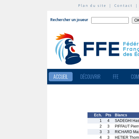
Plan du site
|
Contact
Rechercher un joueur
ACCUEIL
DÉCOUVRIR
FFE
COM
Ech.
Pts
Blancs
1
4
SADEGHI Has
2
3
PIFFAUT Pierr
3
3
RICHARD Ma
4
3
HETIER Thom