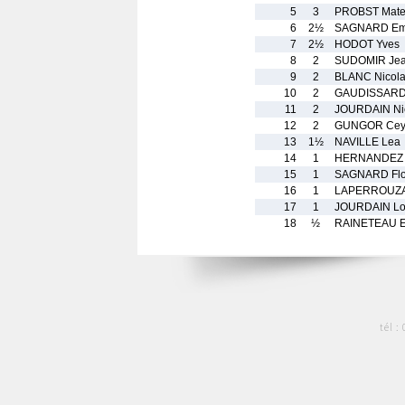
5
3
PROBST Mat
6
2½
SAGNARD Em
7
2½
HODOT Yves
8
2
SUDOMIR Jea
9
2
BLANC Nicol
10
2
GAUDISSARD
11
2
JOURDAIN Ni
12
2
GUNGOR Cey
13
1½
NAVILLE Lea
14
1
HERNANDEZ 
15
1
SAGNARD Flo
16
1
LAPERROUZAT
17
1
JOURDAIN Lo
18
½
RAINETEAU El
tél :