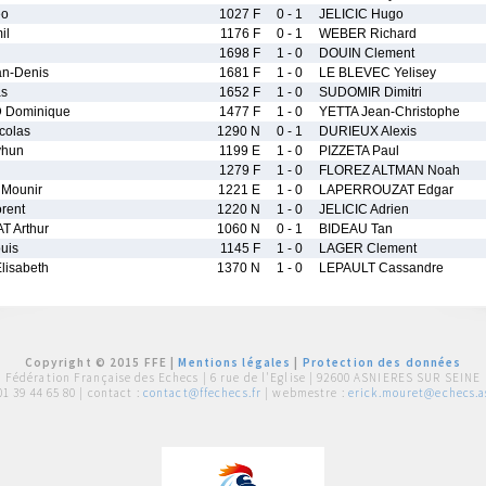
eo
1027 F
0 - 1
JELICIC Hugo
il
1176 F
0 - 1
WEBER Richard
1698 F
1 - 0
DOUIN Clement
n-Denis
1681 F
1 - 0
LE BLEVEC Yelisey
as
1652 F
1 - 0
SUDOMIR Dimitri
 Dominique
1477 F
1 - 0
YETTA Jean-Christophe
colas
1290 N
0 - 1
DURIEUX Alexis
hun
1199 E
1 - 0
PIZZETA Paul
1279 F
1 - 0
FLOREZ ALTMAN Noah
Mounir
1221 E
1 - 0
LAPERROUZAT Edgar
rent
1220 N
1 - 0
JELICIC Adrien
 Arthur
1060 N
0 - 1
BIDEAU Tan
uis
1145 F
1 - 0
LAGER Clement
isabeth
1370 N
1 - 0
LEPAULT Cassandre
Copyright © 2015 FFE |
Mentions légales
|
Protection des données
Fédération Française des Echecs |
6 rue de l'Eglise | 92600 ASNIERES SUR SEINE
01 39 44 65 80
| contact :
contact@ffechecs.fr
| webmestre :
erick.mouret@echecs.as