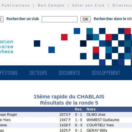
|
Publications
|
Mon Compte
|
Gérer son Club
|
Directeu
Rechercher un club
Rechercher dans le si
PÉTITIONS
SECTEURS
DOCUMENTS
DÉVELOPPEMENT
15ème rapide du CHABLAIS
Résultats de la ronde 5
Res.
Noirs
san Roger
2073 F
0 - 1
OLMO Jose
e-Yves
1947 F
1 - 0
WAMBST Guillaume
xime
1438 F
X - X
COURTIEU Yves
as
1625 F
0 - 1
GERAY Willy