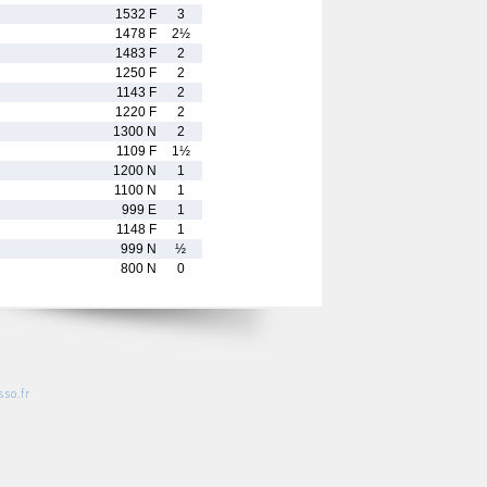
1532 F
3
1478 F
2½
1483 F
2
1250 F
2
1143 F
2
1220 F
2
1300 N
2
1109 F
1½
1200 N
1
1100 N
1
999 E
1
1148 F
1
999 N
½
800 N
0
so.fr