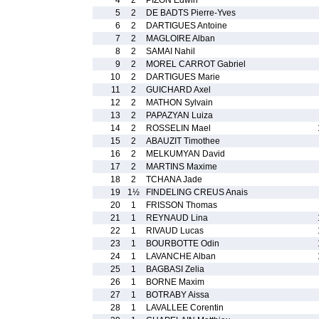
4
2
PIZON Edwin
5
2
DE BADTS Pierre-Yves
6
2
DARTIGUES Antoine
7
2
MAGLOIRE Alban
8
2
SAMAI Nahil
9
2
MOREL CARROT Gabriel
10
2
DARTIGUES Marie
11
2
GUICHARD Axel
12
2
MATHON Sylvain
13
2
PAPAZYAN Luiza
14
2
ROSSELIN Mael
15
2
ABAUZIT Timothee
16
2
MELKUMYAN David
17
2
MARTINS Maxime
18
2
TCHANA Jade
19
1½
FINDELING CREUS Anais
20
1
FRISSON Thomas
21
1
REYNAUD Lina
22
1
RIVAUD Lucas
23
1
BOURBOTTE Odin
24
1
LAVANCHE Alban
25
1
BAGBASI Zelia
26
1
BORNE Maxim
27
1
BOTRABY Aissa
28
1
LAVALLEE Corentin