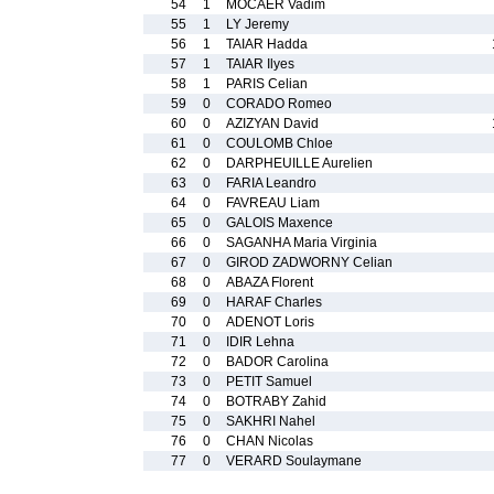
54
1
MOCAER Vadim
55
1
LY Jeremy
56
1
TAIAR Hadda
57
1
TAIAR Ilyes
58
1
PARIS Celian
59
0
CORADO Romeo
60
0
AZIZYAN David
61
0
COULOMB Chloe
62
0
DARPHEUILLE Aurelien
63
0
FARIA Leandro
64
0
FAVREAU Liam
65
0
GALOIS Maxence
66
0
SAGANHA Maria Virginia
67
0
GIROD ZADWORNY Celian
68
0
ABAZA Florent
69
0
HARAF Charles
70
0
ADENOT Loris
71
0
IDIR Lehna
72
0
BADOR Carolina
73
0
PETIT Samuel
74
0
BOTRABY Zahid
75
0
SAKHRI Nahel
76
0
CHAN Nicolas
77
0
VERARD Soulaymane