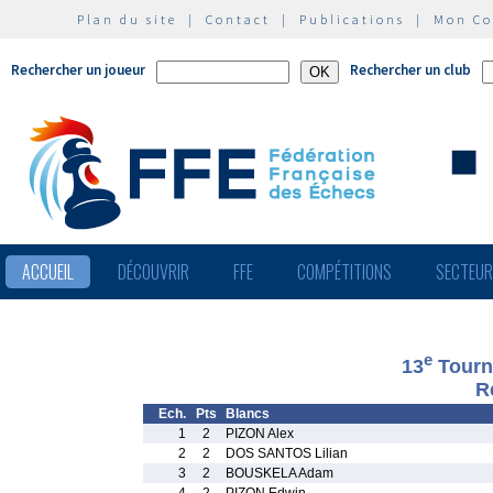
Plan du site
|
Contact
|
Publications
|
Mon C
Rechercher un joueur
Rechercher un club
ACCUEIL
DÉCOUVRIR
FFE
COMPÉTITIONS
SECTEU
e
13
Tourn
R
Ech.
Pts
Blancs
1
2
PIZON Alex
2
2
DOS SANTOS Lilian
3
2
BOUSKELA Adam