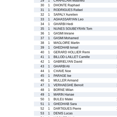
29
1
CHAPELAIN Matthieu
30
1
DHONTE Raphael
31
1
RODRIGUES Rafael
32
1
SAPALY Aurelien
33
1
AGHASSARYAN Leo
34
1
GHARBI Hedi
35
1
NUNES SOUBEYRAN Tom
36
1
GASMI Imrane
37
1
GASMI Mohamed
38
1
MAGLOIRE Martin
39
1
GHEDHAB Ismail
40
1
GERARD HOLLIER Remi
41
1
BILLOD-LAILLET Camille
42
1
GABRIELYAN David
43
1
GHARBI Ali
44
1
CHAVE Noe
45
1
PARAGE Ise
46
1
MULLER Armand
47
1
VERHAEGHE Benoit
48
1
BORNE Milan
49
1
MARIN Hanae
50
1
BULEU Matei
51
1
GHEDHAB Sara
52
1
DARTIGUES Pierre
53
1
DENIS Lucas