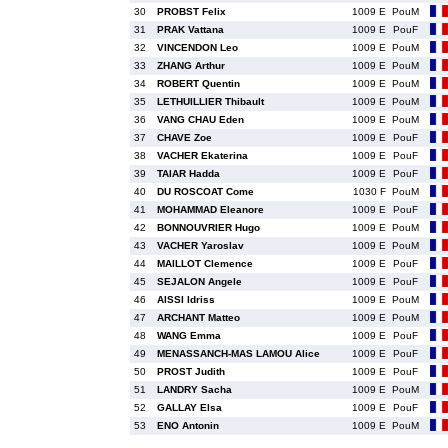
30
PROBST Felix
1009 E
PouM
31
PRAK Vattana
1009 E
PouF
32
VINCENDON Leo
1009 E
PouM
33
ZHANG Arthur
1009 E
PouM
34
ROBERT Quentin
1009 E
PouM
35
LETHUILLIER Thibault
1009 E
PouM
36
VANG CHAU Eden
1009 E
PouM
37
CHAVE Zoe
1009 E
PouF
38
VACHER Ekaterina
1009 E
PouF
39
TAIAR Hadda
1009 E
PouF
40
DU ROSCOAT Come
1030 F
PouM
41
MOHAMMAD Eleanore
1009 E
PouF
42
BONNOUVRIER Hugo
1009 E
PouM
43
VACHER Yaroslav
1009 E
PouM
44
MAILLOT Clemence
1009 E
PouF
45
SEJALON Angele
1009 E
PouF
46
AISSI Idriss
1009 E
PouM
47
ARCHANT Matteo
1009 E
PouM
48
WANG Emma
1009 E
PouF
49
MENASSANCH-MAS LAMOU Alice
1009 E
PouF
50
PROST Judith
1009 E
PouF
51
LANDRY Sacha
1009 E
PouM
52
GALLAY Elsa
1009 E
PouF
53
ENO Antonin
1009 E
PouM