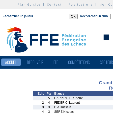
Plan du site
|
Contact
|
Publications
|
Mon C
Rechercher un joueur
Rechercher un club
ACCUEIL
DÉCOUVRIR
FFE
COMPÉTITIONS
SECTEU
Grand 
R
Ech.
Pts
Blancs
1
5
CARPENTIER Pierre
2
4
FEDERICI Laurent
3
3
DIA Hussein
4
3
SERE Nicolas