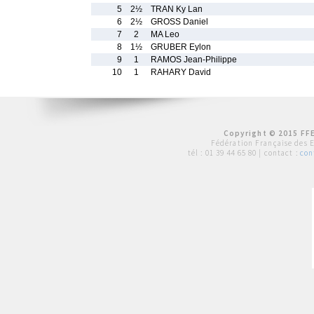
5
2½
TRAN Ky Lan
6
2½
GROSS Daniel
7
2
MA Leo
8
1½
GRUBER Eylon
9
1
RAMOS Jean-Philippe
10
1
RAHARY David
Copyright © 2015 FFE
Fédération Française des 
tél :
01 39 44 65 80
| contact :
con