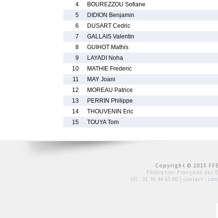
4
BOUREZZOU Sofiane
5
DIDION Benjamin
6
DUSART Cedric
7
GALLAIS Valentin
8
GUIHOT Mathis
9
LAYADI Noha
10
MATHIE Frederic
11
MAY Joani
12
MOREAU Patrice
13
PERRIN Philippe
14
THOUVENIN Eric
15
TOUYA Tom
Copyright © 2015 FFE
Fédération Française des 
tél :
01 39 44 65 80
| contact :
con