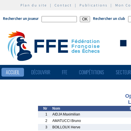
Plan du site
|
Contact
|
Publications
|
Mon C
Rechercher un joueur
Rechercher un club
ACCUEIL
DÉCOUVRIR
FFE
COMPÉTITIONS
SECTEU
Op
L
Nr
Nom
1
AIDJA Maximilian
2
AMATUCCI Bruno
3
BOILLOUX Herve