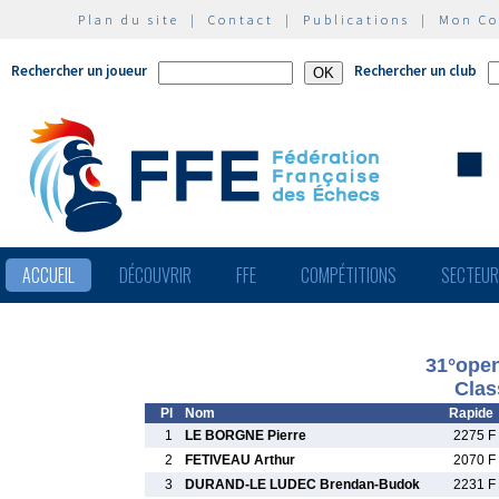
Plan du site
|
Contact
|
Publications
|
Mon C
Rechercher un joueur
Rechercher un club
ACCUEIL
DÉCOUVRIR
FFE
COMPÉTITIONS
SECTEU
31°open
Clas
Pl
Nom
Rapide
1
LE BORGNE Pierre
2275 F
2
FETIVEAU Arthur
2070 F
3
DURAND-LE LUDEC Brendan-Budok
2231 F