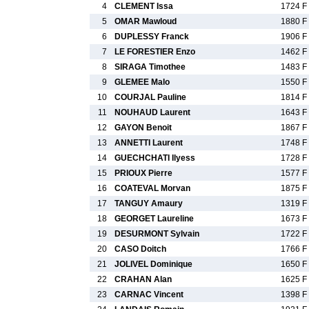
4
CLEMENT Issa
1724 F
5
OMAR Mawloud
1880 F
6
DUPLESSY Franck
1906 F
7
LE FORESTIER Enzo
1462 F
8
SIRAGA Timothee
1483 F
9
GLEMEE Malo
1550 F
10
COURJAL Pauline
1814 F
11
NOUHAUD Laurent
1643 F
12
GAYON Benoit
1867 F
13
ANNETTI Laurent
1748 F
14
GUECHCHATI Ilyess
1728 F
15
PRIOUX Pierre
1577 F
16
COATEVAL Morvan
1875 F
17
TANGUY Amaury
1319 F
18
GEORGET Laureline
1673 F
19
DESURMONT Sylvain
1722 F
20
CASO Doitch
1766 F
21
JOLIVEL Dominique
1650 F
22
CRAHAN Alan
1625 F
23
CARNAC Vincent
1398 F