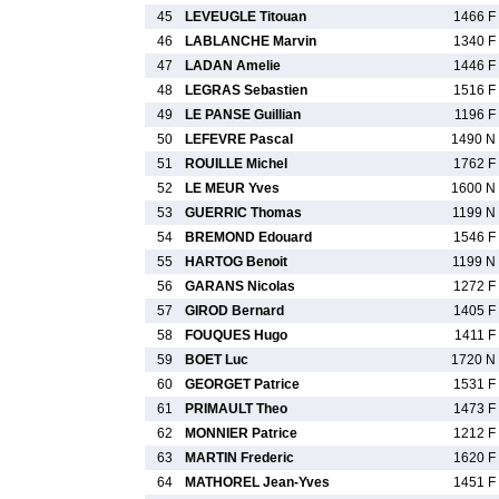
45
LEVEUGLE Titouan
1466 F
46
LABLANCHE Marvin
1340 F
47
LADAN Amelie
1446 F
48
LEGRAS Sebastien
1516 F
49
LE PANSE Guillian
1196 F
50
LEFEVRE Pascal
1490 N
51
ROUILLE Michel
1762 F
52
LE MEUR Yves
1600 N
53
GUERRIC Thomas
1199 N
54
BREMOND Edouard
1546 F
55
HARTOG Benoit
1199 N
56
GARANS Nicolas
1272 F
57
GIROD Bernard
1405 F
58
FOUQUES Hugo
1411 F
59
BOET Luc
1720 N
60
GEORGET Patrice
1531 F
61
PRIMAULT Theo
1473 F
62
MONNIER Patrice
1212 F
63
MARTIN Frederic
1620 F
64
MATHOREL Jean-Yves
1451 F