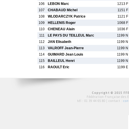
106
LEBON Marc
1213 F
107
CHABAUD Michel
1151 F
108
WLODARCZYK Patrice
1121 F
109
HELLENIS Roger
1068 F
110
CHENEAU Alain
1036 F
111
LE PAYS DU TEILLEUL Marc
1199 N
112
JAN Elisabeth
1199 N
113
VALROFF Jean-Pierre
1199 N
114
GUIMARD Jean Louis
1199 N
115
BAILLEUL Henri
1199 N
116
RAOULT Eric
1199 E
Copyright © 2015 FFE
Fédération Française des 
tél :
01 39 44 65 80
| contact :
con