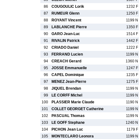
86
COUGOULIC Lorik
1232 F
87
RUMEUR Glenn
1250 F
88
ROYANT Vincent
1199 N
89
LABLANCHE Pierre
1350 F
90
GARO Jean-Luc
1514 F
91
RIVALIN Patrick
1442 F
92
CRIADO Daniel
1222 F
93
FERRAND Lucien
1199 N
94
CREACH Gerard
1360 N
95
JOSSE Emmanuelle
1247 F
96
CAPEL Dominique
1235 F
97
MENEZ Jean-Pierre
1275 F
98
JIQUEL Brendan
1199 N
99
LE CORFF Michel
1199 N
100
PLASSIER Marie Claude
1190 N
101
COLLET GEORGET Catherine
1199 N
102
PASCUAL Thomas
1199 N
103
LE GOFF Stephane
1240 N
104
PICHON Jean Luc
1179 F
105
MONTECLARO Leonora
1199 N