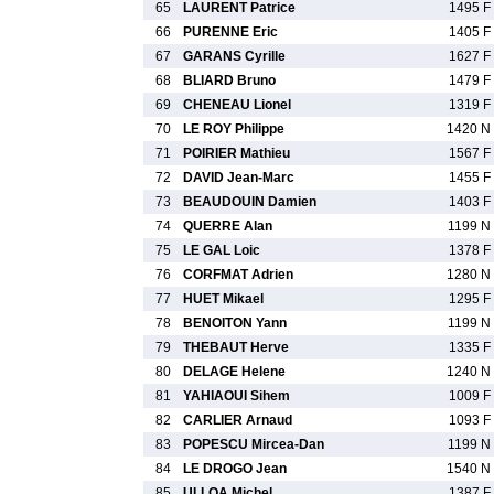
65
LAURENT Patrice
1495 F
66
PURENNE Eric
1405 F
67
GARANS Cyrille
1627 F
68
BLIARD Bruno
1479 F
69
CHENEAU Lionel
1319 F
70
LE ROY Philippe
1420 N
71
POIRIER Mathieu
1567 F
72
DAVID Jean-Marc
1455 F
73
BEAUDOUIN Damien
1403 F
74
QUERRE Alan
1199 N
75
LE GAL Loic
1378 F
76
CORFMAT Adrien
1280 N
77
HUET Mikael
1295 F
78
BENOITON Yann
1199 N
79
THEBAUT Herve
1335 F
80
DELAGE Helene
1240 N
81
YAHIAOUI Sihem
1009 F
82
CARLIER Arnaud
1093 F
83
POPESCU Mircea-Dan
1199 N
84
LE DROGO Jean
1540 N
85
ULLOA Michel
1387 F