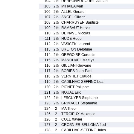
104
2½
DEREGNAUCOURT Gaetan
105
2½
MIHAILA Ivan
106
2½
ALLEL Gerard
107
2½
ANGEL Olivier
108
2½
CHARRUYER Baptiste
109
2½
RAMBAUT Herve
110
2½
DE NAVE Nicolas
111
2½
HUDE Hugo
112
2½
VASICEK Laurent
113
2½
BRETON Delphine
114
2½
GREGOIRE Corentin
115
2½
MANOUVEL Maelys
116
2½
GIULIANI Giovane
117
2½
BORIES Jean-Paul
118
2½
VERNHET Claude
119
2½
CADILHAC-SEFFINO Lea
120
2½
PIGNET Philippe
121
2½
NOUAL Eric
122
2½
LESCUYER Stephane
123
2½
GRIMAULT Stephanie
124
2
MA Theo
125
2
TERCIEUX Maxence
126
2
COLL Xavier
127
2
CROSNIER BELLON Alfred
128
2
CADILHAC-SEFFINO Jules