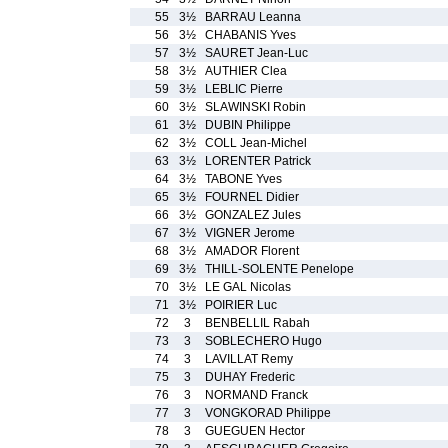
55
3½
BARRAU Leanna
56
3½
CHABANIS Yves
57
3½
SAURET Jean-Luc
58
3½
AUTHIER Clea
59
3½
LEBLIC Pierre
60
3½
SLAWINSKI Robin
61
3½
DUBIN Philippe
62
3½
COLL Jean-Michel
63
3½
LORENTER Patrick
64
3½
TABONE Yves
65
3½
FOURNEL Didier
66
3½
GONZALEZ Jules
67
3½
VIGNER Jerome
68
3½
AMADOR Florent
69
3½
THILL-SOLENTE Penelope
70
3½
LE GAL Nicolas
71
3½
POIRIER Luc
72
3
BENBELLIL Rabah
73
3
SOBLECHERO Hugo
74
3
LAVILLAT Remy
75
3
DUHAY Frederic
76
3
NORMAND Franck
77
3
VONGKORAD Philippe
78
3
GUEGUEN Hector