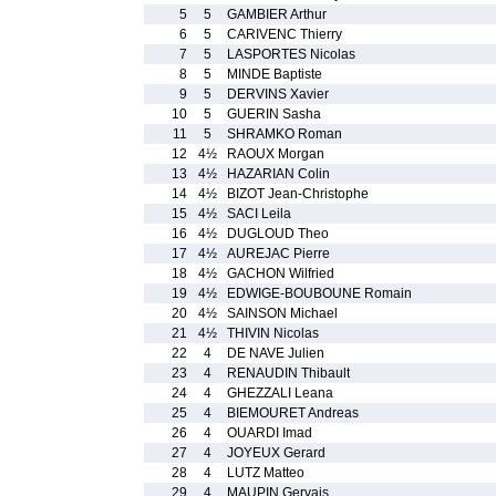
5
5
GAMBIER Arthur
6
5
CARIVENC Thierry
7
5
LASPORTES Nicolas
8
5
MINDE Baptiste
9
5
DERVINS Xavier
10
5
GUERIN Sasha
11
5
SHRAMKO Roman
12
4½
RAOUX Morgan
13
4½
HAZARIAN Colin
14
4½
BIZOT Jean-Christophe
15
4½
SACI Leila
16
4½
DUGLOUD Theo
17
4½
AUREJAC Pierre
18
4½
GACHON Wilfried
19
4½
EDWIGE-BOUBOUNE Romain
20
4½
SAINSON Michael
21
4½
THIVIN Nicolas
22
4
DE NAVE Julien
23
4
RENAUDIN Thibault
24
4
GHEZZALI Leana
25
4
BIEMOURET Andreas
26
4
OUARDI Imad
27
4
JOYEUX Gerard
28
4
LUTZ Matteo
29
4
MAUPIN Gervais