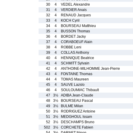
30
4
VEDEL Alexandre
31
4
VERDIER Anais
32
4
RENAUD Jacques
33
4
KOCH Cyril
34
4
BOURSEAU Matthieu
35
4
BUSSON Thomas
36
4
BORDET Jacky
37
4
CORABOEUF Alain
38
4
ROBBE Leni
39
4
COLLAS Anthony
40
4
HENNIQUE Beatrice
41
4
SCHMITT Sylvain
42
4
ANTHOINE-MILHOMME Jean-Pierre
43
4
FONTAINE Thomas
44
4
TOMAS Maureen
45
4
SAUVE Lazslo
46
4
SOULOUMIAC Thibault
47
3½
ADIBA Jean-Claude
48
3½
BOURSEAU Pascal
49
3½
BULME Milan
50
3½
RODRIGUEZ Antoine
51
3½
MEDGHOUL Issam
52
3½
DESCHAMPS Bruno
502
3½
CORCHETE Fabien
54
3½
DARNET Ninon