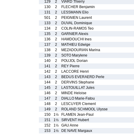
129
2
VIARD Thierry
130
2
FLECHER Benjamin
131
2
LESSMANN Elio
501
2
PEIGNIEN Laurent
133
2
DUVAL Dominique
134
2
COLIN-RAMOS Teo
135
2
GARNIER Alexis
136
2
HAMDOUCHI Ines
137
2
MATHIEU Edwige
138
2
MEZADOURIAN Marina
139
2
SOTO Marylene
140
2
POUJOL Dorian
141
2
REY Pierre
142
2
LACCORE Henri
143
2
BEDUS EVERAERD Perle
144
2
DERVINS Stephane
145
2
LASTOUILLAT Jules
146
2
MINDE Heloise
147
2
DIALLO Marie-Fatou
148
2
LESCUYER Clement
149
2
ROLAND SCHMOOL Ulysse
150
1½
FLAMEN Jean-Paul
151
1½
SIRVENT Hubert
152
1½
GAU Anne
153
1½
DE NAVE Margaux