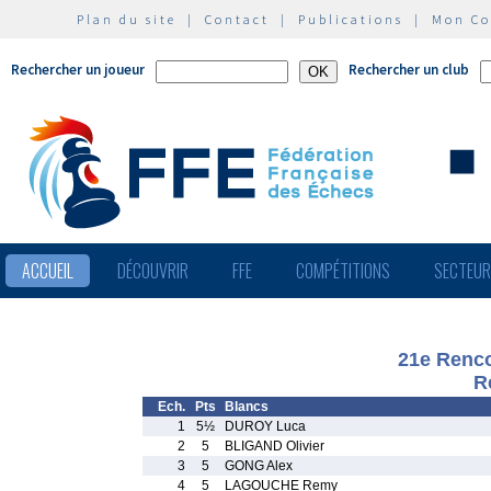
Plan du site
|
Contact
|
Publications
|
Mon C
Rechercher un joueur
Rechercher un club
ACCUEIL
DÉCOUVRIR
FFE
COMPÉTITIONS
SECTEU
21e Renco
R
Ech.
Pts
Blancs
1
5½
DUROY Luca
2
5
BLIGAND Olivier
3
5
GONG Alex
4
5
LAGOUCHE Remy