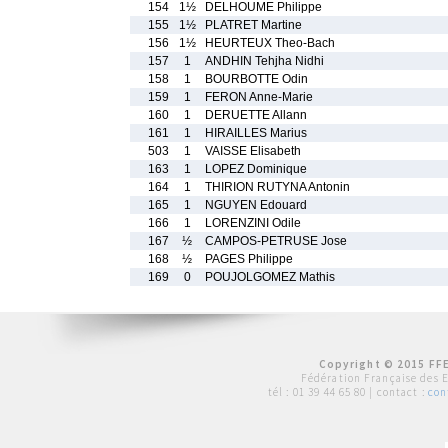
154
1½
DELHOUME Philippe
155
1½
PLATRET Martine
156
1½
HEURTEUX Theo-Bach
157
1
ANDHIN Tehjha Nidhi
158
1
BOURBOTTE Odin
159
1
FERON Anne-Marie
160
1
DERUETTE Allann
161
1
HIRAILLES Marius
503
1
VAISSE Elisabeth
163
1
LOPEZ Dominique
164
1
THIRION RUTYNA Antonin
165
1
NGUYEN Edouard
166
1
LORENZINI Odile
167
½
CAMPOS-PETRUSE Jose
168
½
PAGES Philippe
169
0
POUJOLGOMEZ Mathis
Copyright © 2015 FFE
Fédération Française des 
tél :
01 39 44 65 80
| contact :
con