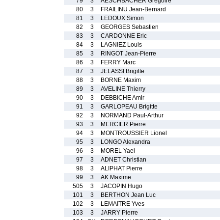
79
3
AESCHBACHER Gregoire
80
3
FRAILINU Jean-Bernard
81
3
LEDOUX Simon
82
3
GEORGES Sebastien
83
3
CARDONNE Eric
84
3
LAGNIEZ Louis
85
3
RINGOT Jean-Pierre
86
3
FERRY Marc
87
3
JELASSI Brigitte
88
3
BORNE Maxim
89
3
AVELINE Thierry
90
3
DEBBICHE Amir
91
3
GARLOPEAU Brigitte
92
3
NORMAND Paul-Arthur
93
3
MERCIER Pierre
94
3
MONTROUSSIER Lionel
95
3
LONGO Alexandra
96
3
MOREL Yael
97
3
ADNET Christian
98
3
ALIPHAT Pierre
99
3
AK Maxime
505
3
JACOPIN Hugo
101
3
BERTHON Jean Luc
102
3
LEMAITRE Yves
103
3
JARRY Pierre