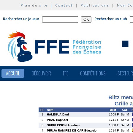
Plan du site
|
Contact
|
Publications
|
Mon C
Rechercher un joueur
Rechercher un club
ACCUEIL
DÉCOUVRIR
FFE
COMPÉTITIONS
SECTEU
Blitz men
Grille 
Pl
Nom
Blitz
Cat.
1
HALEGUA Dani
1908 F
SenM
2
PHAN Raphael
1741 F
SenM
3
SUPPLISSON Aurelien
1688 F
SenM
4
PRUJA RAMIREZ DE CAR Eduardo
1914 F
SenM