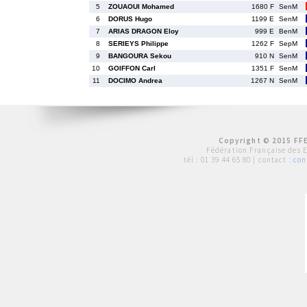
5
ZOUAOUI Mohamed
1680 F
SenM
6
DORUS Hugo
1199 E
SenM
7
ARIAS DRAGON Eloy
999 E
BenM
8
SERIEYS Philippe
1262 F
SepM
9
BANGOURA Sekou
910 N
SenM
10
GOIFFON Carl
1351 F
SenM
11
DOCIMO Andrea
1267 N
SenM
Copyright © 2015 FFE
Fédération Française des 
tél :
01 39 44 65 80
| contact :
con