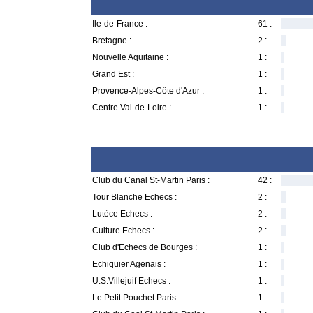
Ile-de-France :
61 :
Bretagne :
2 :
Nouvelle Aquitaine :
1 :
Grand Est :
1 :
Provence-Alpes-Côte d'Azur :
1 :
Centre Val-de-Loire :
1 :
Club du Canal St-Martin Paris :
42 :
Tour Blanche Echecs :
2 :
Lutèce Echecs :
2 :
Culture Echecs :
2 :
Club d'Echecs de Bourges :
1 :
Echiquier Agenais :
1 :
U.S.Villejuif Echecs :
1 :
Le Petit Pouchet Paris :
1 :