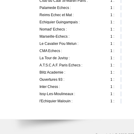
Club du Caal St-Martin Paris :
1 :
Palamede Echecs :
1 :
Reims Echec et Mat :
1 :
Echiquier Guingampais :
1 :
Nomad' Echecs :
1 :
Marseille-Echecs :
1 :
Le Cavalier Fou Melun :
1 :
CMA Echecs :
1 :
La Tour de Juvisy :
1 :
A.T.S.C.A.F. Paris Echecs :
1 :
Blitz Academie :
1 :
Ouvertures 93 :
1 :
Inter Chess :
1 :
Issy-Les-Moulineaux :
1 :
l'Echiquier Malouin :
1 :