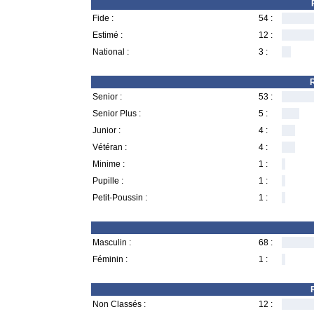
Fide :
54 :
Estimé :
12 :
National :
3 :
R
Senior :
53 :
Senior Plus :
5 :
Junior :
4 :
Vétéran :
4 :
Minime :
1 :
Pupille :
1 :
Petit-Poussin :
1 :
Masculin :
68 :
Féminin :
1 :
Non Classés :
12 :