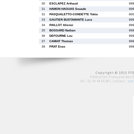
30
ESCLAPEZ Arthaud
999
31
HAMON HAOUAS Souade
999
32
PASQUALETTO-CONDETTE Tobia
800
33
GAUTIER BUSTAMANTE Luca
999
34
PAILLOT Alienor
999
35
BOSSARD Nathan
999
36
DEFOURNE Lou
999
37
CAMIAT Thomas
999
38
PRAT Enzo
999
Copyright © 2015 FFE
Fédération Française des 
tél :
01 39 44 65 80
| contact :
con