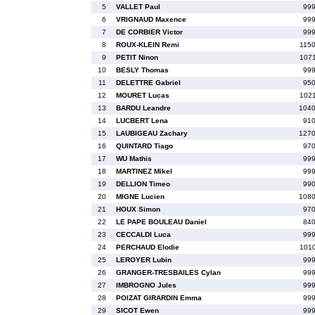
5
VALLET Paul
999
6
VRIGNAUD Maxence
999
7
DE CORBIER Victor
999
8
ROUX-KLEIN Remi
1150
9
PETIT Ninon
1071
10
BESLY Thomas
999
11
DELETTRE Gabriel
950
12
MOURET Lucas
1021
13
BARDU Leandre
1040
14
LUCBERT Lena
910
15
LAUBIGEAU Zachary
1270
16
QUINTARD Tiago
970
17
WU Mathis
999
18
MARTINEZ Mikel
999
19
DELLION Timeo
990
20
MIGNE Lucien
1080
21
HOUX Simon
970
22
LE PAPE BOULEAU Daniel
840
23
CECCALDI Luca
999
24
PERCHAUD Elodie
1010
25
LEROYER Lubin
999
26
GRANGER-TRESBAILES Cylan
999
27
IMBROGNO Jules
999
28
POIZAT GIRARDIN Emma
999
29
SICOT Ewen
999