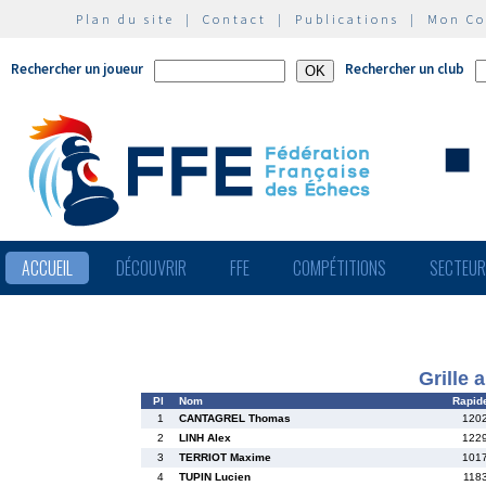
Plan du site
|
Contact
|
Publications
|
Mon C
Rechercher un joueur
Rechercher un club
ACCUEIL
DÉCOUVRIR
FFE
COMPÉTITIONS
SECTEU
Grille 
Pl
Nom
Rapid
1
CANTAGREL Thomas
1202
2
LINH Alex
1229
3
TERRIOT Maxime
1017
4
TUPIN Lucien
118