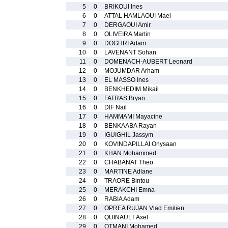
5
0
BRIKOUI Ines
6
0
ATTAL HAMLAOUI Mael
7
0
DERGAOUI Amir
8
0
OLIVEIRA Martin
9
0
DOGHRI Adam
10
0
LAVENANT Sohan
11
0
DOMENACH-AUBERT Leonard
12
0
MOJUMDAR Arham
13
0
EL MASSO Ines
14
0
BENKHEDIM Mikail
15
0
FATRAS Bryan
16
0
DIF Nail
17
0
HAMMAMI Mayacine
18
0
BENKAABA Rayan
19
0
IGUIGHIL Jassym
20
0
KOVINDAPILLAI Onysaan
21
0
KHAN Mohammed
22
0
CHABANAT Theo
23
0
MARTINE Adlane
24
0
TRAORE Bintou
25
0
MERAKCHI Emna
26
0
RABIA Adam
27
0
OPREA RUJAN Vlad Emilien
28
0
QUINAULT Axel
29
0
OTMANI Mohamed