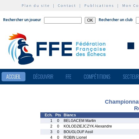
Plan du site
|
Contact
|
Publications
|
Mon C
Rechercher un joueur
Rechercher un club
ACCUEIL
DÉCOUVRIR
FFE
COMPÉTITIONS
SECTEU
Championnat
R
Ech.
Pts
Blancs
1
0
BELGACEM Martin
2
0
KOLODZIEJCZYK Alexandre
3
0
BOUGLOUF Assil
4
0
ROBIN Lionel