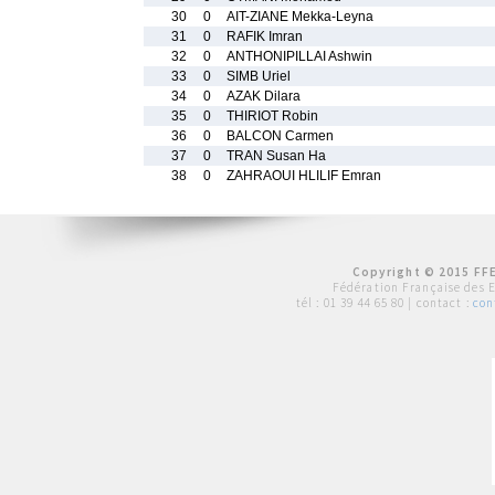
30
0
AIT-ZIANE Mekka-Leyna
31
0
RAFIK Imran
32
0
ANTHONIPILLAI Ashwin
33
0
SIMB Uriel
34
0
AZAK Dilara
35
0
THIRIOT Robin
36
0
BALCON Carmen
37
0
TRAN Susan Ha
38
0
ZAHRAOUI HLILIF Emran
Copyright © 2015 FFE
Fédération Française des 
tél :
01 39 44 65 80
| contact :
con