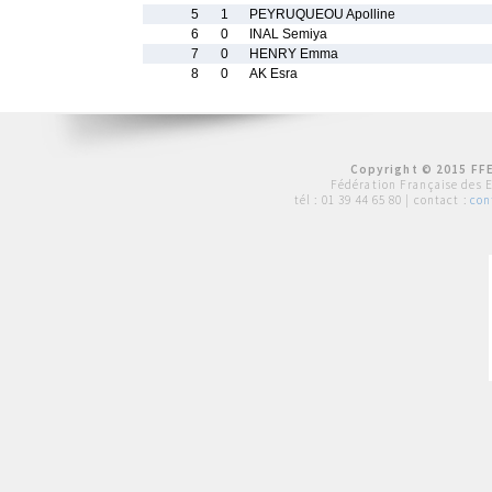
5
1
PEYRUQUEOU Apolline
6
0
INAL Semiya
7
0
HENRY Emma
8
0
AK Esra
Copyright © 2015 FFE
Fédération Française des 
tél :
01 39 44 65 80
| contact :
con