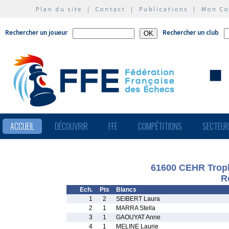
Plan du site
|
Contact
|
Publications
|
Mon C
Rechercher un joueur
Rechercher un club
ACCUEIL
DÉCOUVRIR
FFE
COMPÉTITIONS
SECTEU
61600 CEHR Trop
R
Ech.
Pts
Blancs
1
2
SEIBERT Laura
2
1
MARRA Stella
3
1
GAOUYAT Anne
4
1
MELINE Laurie