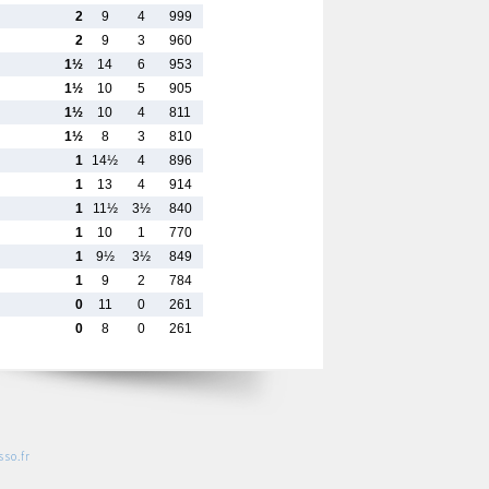
2
9
4
999
2
9
3
960
1½
14
6
953
1½
10
5
905
1½
10
4
811
1½
8
3
810
1
14½
4
896
1
13
4
914
1
11½
3½
840
1
10
1
770
1
9½
3½
849
1
9
2
784
0
11
0
261
0
8
0
261
so.fr