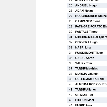
24
NOVIELLO Vadim
25
ANDRIEU Hugo
26
ADAM Nolan
27
BOUCHOUIREB Amine
28
CAMPANER Elena
29
PATINGRE-FORATO Eli
30
PANTALE Timeo
31
RIBEIRO-MILLOT Quent
32
CERVERA Hugo
33
NASRI Lina
34
PUIGDEMONT Tiago
35
CASAL Soren
36
SAURY Tom
37
TARDIF Matthias
38
MURCIA Valentin
39
OULED-JAMAA Nahil
40
ALMEIDA RODRIGUES 
41
TARDIF Alienor
42
GRIMOIS Teo
43
BICHON Mael
44
FABRE Ania