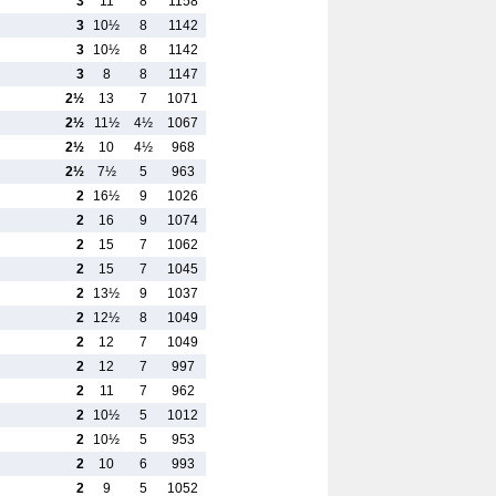
3
11
8
1158
3
10½
8
1142
3
10½
8
1142
3
8
8
1147
2½
13
7
1071
2½
11½
4½
1067
2½
10
4½
968
2½
7½
5
963
2
16½
9
1026
2
16
9
1074
2
15
7
1062
2
15
7
1045
2
13½
9
1037
2
12½
8
1049
2
12
7
1049
2
12
7
997
2
11
7
962
2
10½
5
1012
2
10½
5
953
2
10
6
993
2
9
5
1052