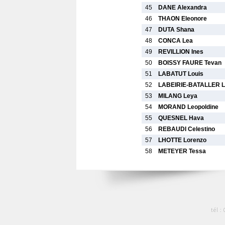
45
DANE Alexandra
46
THAON Eleonore
47
DUTA Shana
48
CONCA Lea
49
REVILLION Ines
50
BOISSY FAURE Tevan
51
LABATUT Louis
52
LABEIRIE-BATALLER L
53
MILANG Leya
54
MORAND Leopoldine
55
QUESNEL Hava
56
REBAUDI Celestino
57
LHOTTE Lorenzo
58
METEYER Tessa
tél :