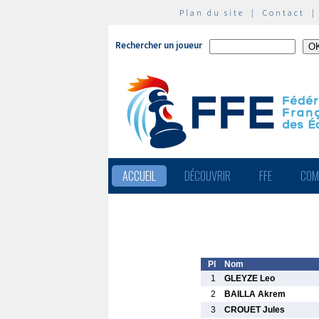
Plan du site
|
Contact
Rechercher un joueur
ACCUEIL
DÉCOUVRIR
FFE
COM
Pl
Nom
1
GLEYZE Leo
2
BAILLA Akrem
3
CROUET Jules