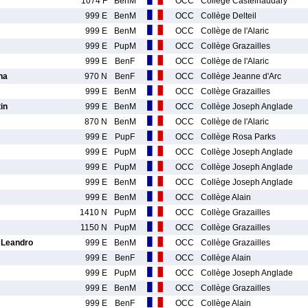
1074 F
BenM
OCC
Collège Castelnaudary
999 E
BenM
OCC
Collège Delteil
999 E
BenM
OCC
Collège de l'Alaric
999 E
PupM
OCC
Collège Grazailles
999 E
BenF
OCC
Collège de l'Alaric
na
970 N
BenF
OCC
Collège Jeanne d'Arc
999 E
BenM
OCC
Collège Grazailles
in
999 E
BenM
OCC
Collège Joseph Anglade
870 N
BenM
OCC
Collège de l'Alaric
999 E
PupF
OCC
Collège Rosa Parks
999 E
PupM
OCC
Collège Joseph Anglade
999 E
PupM
OCC
Collège Joseph Anglade
999 E
BenM
OCC
Collège Joseph Anglade
999 E
BenM
OCC
Collège Alain
1410 N
PupM
OCC
Collège Grazailles
1150 N
PupM
OCC
Collège Grazailles
Leandro
999 E
BenM
OCC
Collège Grazailles
999 E
BenF
OCC
Collège Alain
999 E
PupM
OCC
Collège Joseph Anglade
999 E
BenM
OCC
Collège Grazailles
999 E
BenF
OCC
Collège Alain