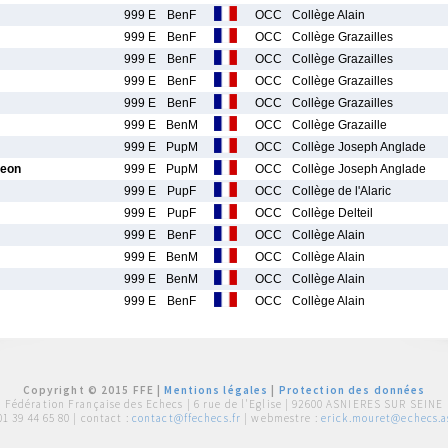
999 E
BenF
OCC
Collège Alain
999 E
BenF
OCC
Collège Grazailles
999 E
BenF
OCC
Collège Grazailles
999 E
BenF
OCC
Collège Grazailles
999 E
BenF
OCC
Collège Grazailles
999 E
BenM
OCC
Collège Grazaille
999 E
PupM
OCC
Collège Joseph Anglade
eon
999 E
PupM
OCC
Collège Joseph Anglade
999 E
PupF
OCC
Collège de l'Alaric
999 E
PupF
OCC
Collège Delteil
999 E
BenF
OCC
Collège Alain
999 E
BenM
OCC
Collège Alain
999 E
BenM
OCC
Collège Alain
999 E
BenF
OCC
Collège Alain
Copyright © 2015 FFE |
Mentions légales
|
Protection des données
Fédération Française des Echecs |
6 rue de l'Eglise | 92600 ASNIERES SUR SEINE
01 39 44 65 80
| contact :
contact@ffechecs.fr
| webmestre :
erick.mouret@echecs.as