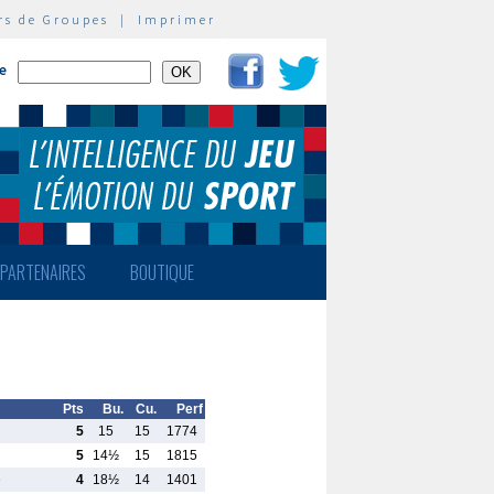
rs de Groupes
|
Imprimer
te
PARTENAIRES
BOUTIQUE
Pts
Bu.
Cu.
Perf
5
15
15
1774
5
14½
15
1815
e
4
18½
14
1401