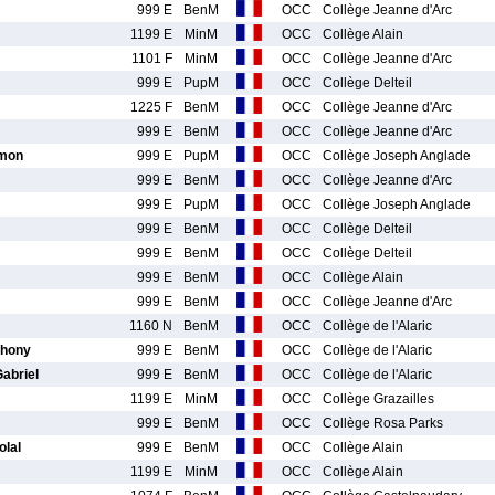
999 E
BenM
OCC
Collège Jeanne d'Arc
1199 E
MinM
OCC
Collège Alain
1101 F
MinM
OCC
Collège Jeanne d'Arc
999 E
PupM
OCC
Collège Delteil
1225 F
BenM
OCC
Collège Jeanne d'Arc
999 E
BenM
OCC
Collège Jeanne d'Arc
mon
999 E
PupM
OCC
Collège Joseph Anglade
999 E
BenM
OCC
Collège Jeanne d'Arc
999 E
PupM
OCC
Collège Joseph Anglade
999 E
BenM
OCC
Collège Delteil
999 E
BenM
OCC
Collège Delteil
999 E
BenM
OCC
Collège Alain
999 E
BenM
OCC
Collège Jeanne d'Arc
1160 N
BenM
OCC
Collège de l'Alaric
hony
999 E
BenM
OCC
Collège de l'Alaric
briel
999 E
BenM
OCC
Collège de l'Alaric
1199 E
MinM
OCC
Collège Grazailles
999 E
BenM
OCC
Collège Rosa Parks
lal
999 E
BenM
OCC
Collège Alain
1199 E
MinM
OCC
Collège Alain