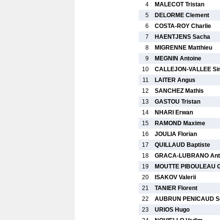
4
MALECOT Tristan
5
DELORME Clement
6
COSTA-ROY Charlie
7
HAENTJENS Sacha
8
MIGRENNE Matthieu
9
MEGNIN Antoine
10
CALLEJON-VALLEE Si
11
LAITER Angus
12
SANCHEZ Mathis
13
GASTOU Tristan
14
NHARI Erwan
15
RAMOND Maxime
16
JOULIA Florian
17
QUILLAUD Baptiste
18
GRACA-LUBRANO Ant
19
MOUTTE PIBOULEAU Ga
20
ISAKOV Valerii
21
TANIER Florent
22
AUBRUN PENICAUD So
23
URIOS Hugo