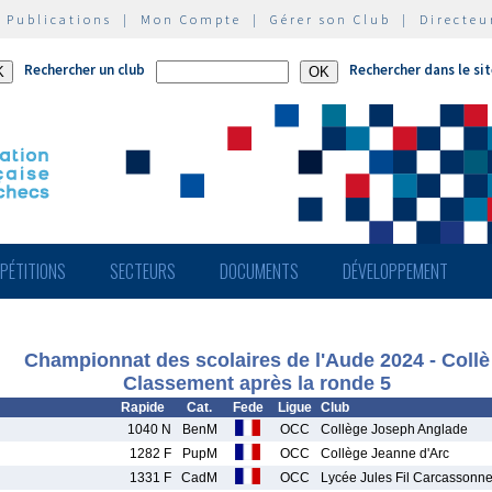
|
Publications
|
Mon Compte
|
Gérer son Club
|
Directeu
Rechercher un club
Rechercher dans le si
PÉTITIONS
SECTEURS
DOCUMENTS
DÉVELOPPEMENT
Championnat des scolaires de l'Aude 2024 - Collè
Classement après la ronde 5
Rapide
Cat.
Fede
Ligue
Club
1040 N
BenM
OCC
Collège Joseph Anglade
1282 F
PupM
OCC
Collège Jeanne d'Arc
1331 F
CadM
OCC
Lycée Jules Fil Carcassonn