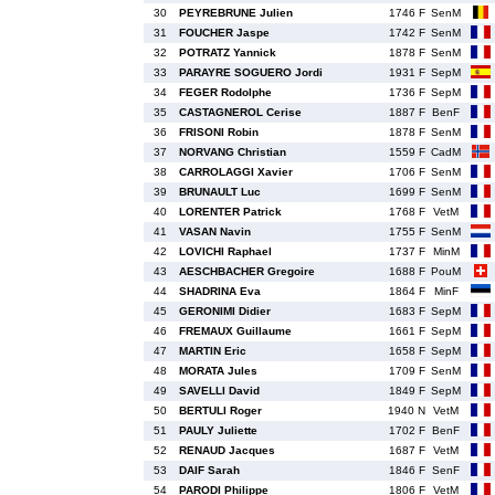
30
PEYREBRUNE Julien
1746 F
SenM
31
FOUCHER Jaspe
1742 F
SenM
32
POTRATZ Yannick
1878 F
SenM
33
PARAYRE SOGUERO Jordi
1931 F
SepM
34
FEGER Rodolphe
1736 F
SepM
35
CASTAGNEROL Cerise
1887 F
BenF
36
FRISONI Robin
1878 F
SenM
37
NORVANG Christian
1559 F
CadM
38
CARROLAGGI Xavier
1706 F
SenM
39
BRUNAULT Luc
1699 F
SenM
40
LORENTER Patrick
1768 F
VetM
41
VASAN Navin
1755 F
SenM
42
LOVICHI Raphael
1737 F
MinM
43
AESCHBACHER Gregoire
1688 F
PouM
44
SHADRINA Eva
1864 F
MinF
45
GERONIMI Didier
1683 F
SepM
46
FREMAUX Guillaume
1661 F
SepM
47
MARTIN Eric
1658 F
SepM
48
MORATA Jules
1709 F
SenM
49
SAVELLI David
1849 F
SepM
50
BERTULI Roger
1940 N
VetM
51
PAULY Juliette
1702 F
BenF
52
RENAUD Jacques
1687 F
VetM
53
DAIF Sarah
1846 F
SenF
54
PARODI Philippe
1806 F
VetM