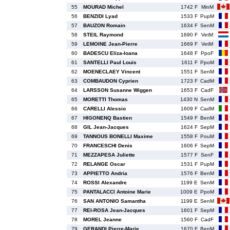
55
MOURAD Michel
1742 F
MinM
56
BENZIDI Lyad
1533 F
PupM
57
BAUZON Romain
1634 F
SenM
58
STEIL Raymond
1690 F
VetM
59
LEMOINE Jean-Pierre
1669 F
VetM
60
BADESCU Eliza-Ioana
1648 F
PpoF
61
SANTELLI Paul Louis
1611 F
PpoM
62
MOENECLAEY Vincent
1551 F
SenM
63
COMBAUDON Cyprien
1723 F
CadM
64
LARSSON Susanne Wiggen
1653 F
CadF
65
MORETTI Thomas
1430 N
SenM
66
CARELLI Alessio
1609 F
CadM
67
HIGONENQ Bastien
1549 F
BenM
68
GIL Jean-Jacques
1624 F
SepM
69
TANNOUS BONELLI Maxime
1558 F
PouM
70
FRANCESCHI Denis
1606 F
SepM
71
MEZZAPESA Juliette
1577 F
SenF
72
RELANGE Oscar
1531 F
PupM
73
APPIETTO Andria
1576 F
BenM
74
ROSSI Alexandre
1199 E
SenM
75
PANTALACCI Antoine Marie
1009 E
PpoM
76
SAN ANTONIO Samantha
1199 E
SenM
77
REI-ROSA Jean-Jacques
1601 F
SepM
78
MOREL Jeanne
1560 F
CadF
79
GERANDI Pierre-Marie
1670 F
BenM