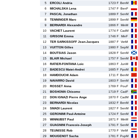
5
ERCOLI Andria
1723 F
BenM
6
MICHALSKA Lena
1747 F
BenF
7
PASCAL Jonathan
1889 F
SenM
8
TENNINGER Marc
1899 F
SenM
9
BERNARDI Alexandre
1866 F
MinM
10
VACHET Laurent
1774 F
CadM
11
GRISONI Emma
1746 F
MinF
12
TER SARKISSOFF Jean-Jacques
1887 F
VetM
13
VUITTON Gilles
1980 F
SepM
14
BOUTSIAS Jason
1828 F
SenM
15
BLAIR Michael
1757 F
SenM
16
RATIER-FONTANA Loic
1863 F
JunM
17
BADESCU Matei-Andrei
1685 F
PpoM
18
HAMDOUCHI Adam
1711 F
BenM
19
NAVARRO David
1803 F
SenM
20
ROSSET Anna
1769 F
PouF
21
BOSHOMA Chisomo
1719 F
CadF
22
DON IGNAZI Pierre Ange
1870 F
CadM
23
BERNARDI Nicolas
1832 F
BenM
24
SMADI Laurent
1827 F
SenM
25
GERONIMI Paul-Antoine
1724 F
SenM
26
WINNUBST Paul
1871 F
MinM
27
GUAGNINI Francois-Joseph
1791 F
SenM
28
TEUNISSE Rob
1770 F
VetM
29
MOUGENOT Sacha
1781 F
PupM