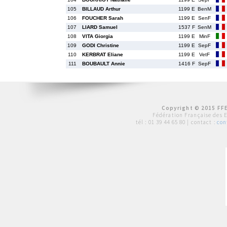
105
BILLAUD Arthur
1199 E
BenM
106
FOUCHER Sarah
1199 E
SenF
107
LIARD Samuel
1537 F
SenM
108
VITA Giorgia
1199 E
MinF
109
GODI Christine
1199 E
SepF
110
KERBRAT Eliane
1199 E
VetF
111
BOUBAULT Annie
1416 F
SepF
Copyright © 2015 FFE
Fédération Française des 
tél :
01 39 44 65 80
| contact :
con