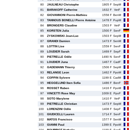
80
JAULNEAU Christophe
1805 F
SepM
81
BARAKOFF Catherine
1632 F
VetF
82
GIOVANNONI Pierre-Mathieu
1558 F
BenM
83
TANNOUS BONELLI Pierre Antoine
1478 F
PupM
84
BRONGERS Claudine
1503 F
VetF
85
KORSTEN Julia
1500 F
SenF
86
ZYSKOWSKI Jean-Luc
1503 F
SepM
87
GRANDI Damien
1473 F
SenM
88
LOTTIN Lise
1559 F
SenF
89
LOUDIER Sarah
1469 F
SepF
90
PIETRELLE Odile
1490 N
SenF
91
LOUDIER Juna
1467 F
CadF
92
GADEMANN Thierry
1506 F
SepM
93
RELANGE Leon
1462 F
PpoM
94
COPPIN Sylvere
1199 E
CadM
95
HEGGELUND Iben Sofia
1486 F
BenF
96
ROSSET Ruben
1416 F
PpoM
97
VINCETTI Rose May
1009 E
PpoF
98
SOTO Marylene
1410 F
VetF
99
PIETRELLE Christian
1473 F
SepM
100
LORENZINI Odile
1408 F
SepF
101
GIUDICELLI Lauren
1714 F
SenF
102
MATOS Francisco
1577 F
SenM
103
GIANNI Paul
1399 E
PpoM
104
BOURRIOT Nathalie
1199 E
SepF