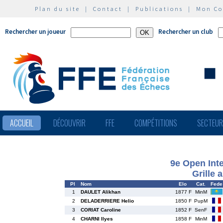
Plan du site
|
Contact
|
Publications
|
Mon C
Rechercher un joueur
Rechercher un club
ACCUEIL
DÉCOUVRIR
FFE
COMPÉTITIONS
SECTEU
9e Open Inte
Grille 
Pl
Nom
Elo
Cat.
Fede
1
DAULET Alikhan
1877 F
MinM
2
DELADERRIERE Helio
1850 F
PupM
3
CORIAT Caroline
1852 F
SenF
4
CHARNI Ilyes
1858 F
MinM