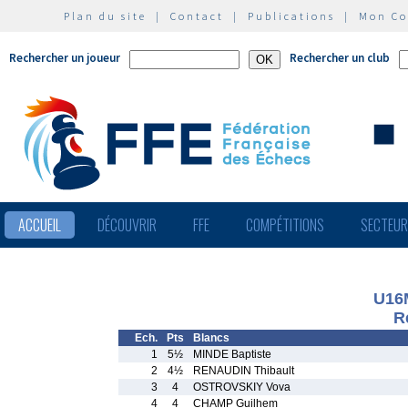
Plan du site
|
Contact
|
Publications
|
Mon C
Rechercher un joueur
Rechercher un club
ACCUEIL
DÉCOUVRIR
FFE
COMPÉTITIONS
SECTEU
U16M
R
Ech.
Pts
Blancs
1
5½
MINDE Baptiste
2
4½
RENAUDIN Thibault
3
4
OSTROVSKIY Vova
4
4
CHAMP Guilhem