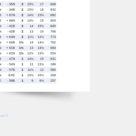
B
- 35N
2
15½
17
848
N
- 34B
2
15½
16
832
B
+ 67N
2
14½
15½
692
B
+ 69N
2
14½
15
803
N
- 41B
2
14
15½
840
N
- 42B
2
13
14
766
B
= 63N
2
11½
12½
773
N
= 64B
1½
14
14½
762
N
= 61B
1½
13
13½
693
N
= 62N
1½
12½
13½
554
B
- 47N
1
14½
15
631
N
- 54N
1
12
13½
189
N
- 57B
1
11½
12
584
N
EXE
1
10½
10½
269
E
- 58B
1
9
9½
257
so.fr