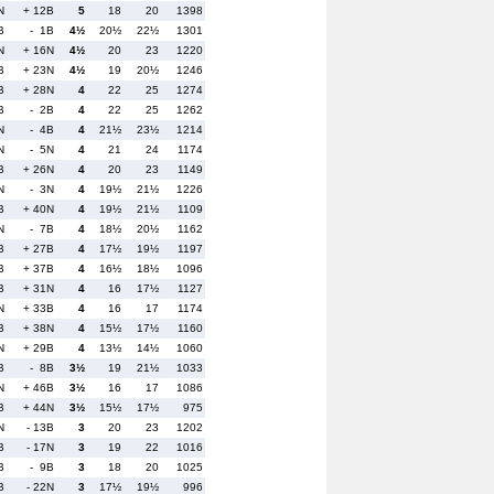
N
+ 12B
5
18
20
1398
B
- 1B
4½
20½
22½
1301
N
+ 16N
4½
20
23
1220
B
+ 23N
4½
19
20½
1246
B
+ 28N
4
22
25
1274
B
- 2B
4
22
25
1262
N
- 4B
4
21½
23½
1214
N
- 5N
4
21
24
1174
B
+ 26N
4
20
23
1149
N
- 3N
4
19½
21½
1226
B
+ 40N
4
19½
21½
1109
N
- 7B
4
18½
20½
1162
B
+ 27B
4
17½
19½
1197
B
+ 37B
4
16½
18½
1096
B
+ 31N
4
16
17½
1127
N
+ 33B
4
16
17
1174
B
+ 38N
4
15½
17½
1160
N
+ 29B
4
13½
14½
1060
B
- 8B
3½
19
21½
1033
N
+ 46B
3½
16
17
1086
B
+ 44N
3½
15½
17½
975
N
- 13B
3
20
23
1202
B
- 17N
3
19
22
1016
B
- 9B
3
18
20
1025
B
- 22N
3
17½
19½
996