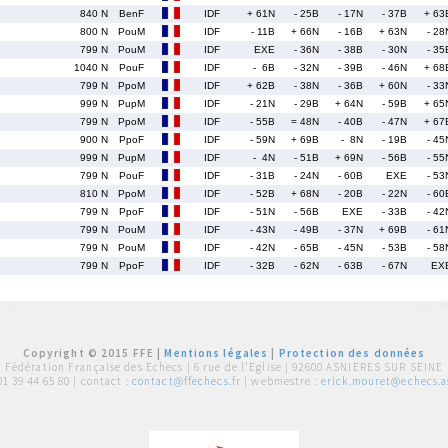
840 N
BenF
IDF
+ 61N
- 25B
- 17N
- 37B
+ 63
800 N
PouM
IDF
- 11B
+ 66N
- 16B
+ 63N
- 28
799 N
PouM
IDF
EXE
- 36N
- 38B
- 30N
- 35
1040 N
PouF
IDF
- 6B
- 32N
- 39B
- 46N
+ 68
799 N
PpoM
IDF
+ 62B
- 38N
- 36B
+ 60N
- 33
999 N
PupM
IDF
- 21N
- 29B
+ 64N
- 59B
+ 65
799 N
PpoM
IDF
- 55B
= 48N
- 40B
- 47N
+ 67
900 N
PpoF
IDF
- 59N
+ 69B
- 8N
- 19B
- 45
999 N
PupM
IDF
- 4N
- 51B
+ 69N
- 56B
- 55
799 N
PouF
IDF
- 31B
- 24N
- 60B
EXE
- 53
810 N
PpoM
IDF
- 52B
+ 68N
- 20B
- 22N
- 60
799 N
PpoF
IDF
- 51N
- 56B
EXE
- 33B
- 42
799 N
PouM
IDF
- 43N
- 49B
- 37N
+ 69B
- 61
799 N
PouM
IDF
- 42N
- 65B
- 45N
- 53B
- 58
799 N
PpoF
IDF
- 32B
- 62N
- 63B
- 67N
EX
Copyright © 2015 FFE |
Mentions légales
|
Protection des données
Fédération Française des Echecs |
6 rue de l'Eglise | 92600 ASNIERES SUR SEINE
01 39 44 65 80
| contact :
contact@ffechecs.fr
| webmestre :
erick.mouret@echecs.as