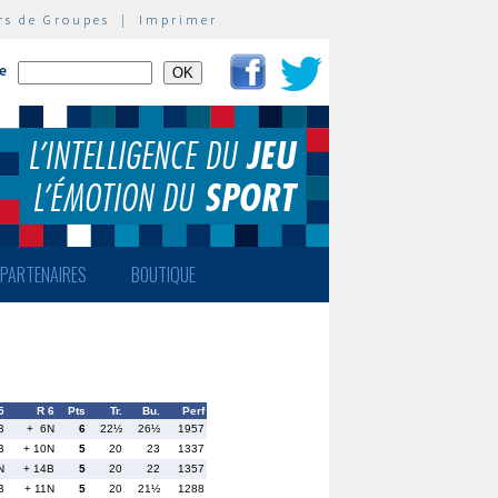
rs de Groupes
|
Imprimer
te
PARTENAIRES
BOUTIQUE
5
R 6
Pts
Tr.
Bu.
Perf
B
+ 6N
6
22½
26½
1957
B
+ 10N
5
20
23
1337
N
+ 14B
5
20
22
1357
B
+ 11N
5
20
21½
1288