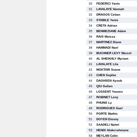
30
FEDERICI Yanis
31
LAVALAYE Hannah
32
DRAGOS Ceban
33
STABILE Yanis
34
CRETA Adrian
35
BENMEZIANE Adam
36
RAIS Maissa
37
MARTINEZ Diane
38
HAMMADI Nael
39
BUCHNER LEVY Marcel
40
AL SHEIKHLY Myriam
41
LAVALAYE Lila
42
MOKTARI Soane
43
CHEN Sophie
44
DAGHSEN Ayoub
45
QIU Gulian
46
LOSSENT Younes
47
ROBINET Leny
48
PHUNG Ly
49
RODRIGUES Sael
50
PORTE Mathis
51
DOYEN Eleony
52
SAADELI Nahel
53
HENDI Abderrahmane
54
MEYLAN Colin