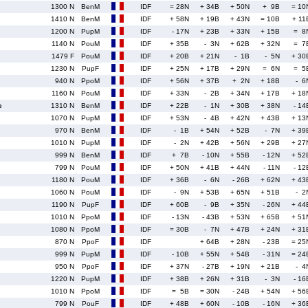
1300 N
BenM
IDF
= 28N
+ 34B
+ 50N
+ 9B
= 10
1410 N
BenM
IDF
+ 58N
+ 19B
+ 43N
= 10B
+ 11
1200 N
PupM
IDF
- 17N
+ 23B
+ 33N
+ 15B
= 8
1140 N
PouM
IDF
+ 35B
- 3N
+ 62B
+ 32N
= 7
1479 F
PouM
IDF
+ 20B
+ 21N
- 1B
- 5N
+ 30
1230 N
PupF
IDF
+ 25N
+ 17B
+ 29N
= 6N
= 5
940 N
PpoM
IDF
+ 56N
+ 37B
+ 2N
+ 18B
- 6
1160 N
PouM
IDF
+ 33N
- 2B
+ 34N
+ 17B
+ 18
e
1310 N
BenM
IDF
+ 22B
- 1N
+ 30B
+ 38N
- 14
1070 N
PupM
IDF
+ 53N
- 4B
+ 42N
+ 43B
+ 13
970 N
BenM
IDF
- 1B
+ 54N
+ 52B
- 7N
+ 39
1010 N
PupM
IDF
- 2N
+ 42B
+ 56N
+ 29B
+ 27
999 N
BenM
IDF
+ 7B
- 10N
+ 55B
- 12N
+ 52
799 N
PouM
IDF
+ 50N
+ 41B
+ 44N
- 11N
- 12
1180 N
PouM
IDF
+ 36B
- 6N
- 26B
+ 62N
+ 43
1060 N
PouM
IDF
- 9N
+ 53B
+ 65N
+ 51B
- 2
1190 N
PupF
IDF
+ 60B
- 9B
+ 35N
- 26N
+ 44
1010 N
PpoM
IDF
- 13N
- 43B
+ 53N
+ 65B
+ 51
1080 N
PpoM
IDF
= 30B
- 7N
+ 47B
+ 24N
+ 31
870 N
PpoF
IDF
+ 64B
+ 28N
- 23B
= 25
999 N
PupM
IDF
- 10B
+ 55N
+ 54B
- 31N
= 24
950 N
PpoF
IDF
+ 37N
- 27B
+ 19N
+ 21B
- 4
1220 N
PupM
IDF
+ 38B
+ 26N
+ 31B
- 3N
- 16
1010 N
PpoM
IDF
= 5B
= 30N
- 24B
+ 54N
+ 56
799 N
PouF
IDF
+ 48B
+ 60N
- 10B
- 16N
+ 36