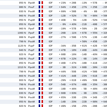
950 N
PpoM
IDF
= 23N
= 28B
- 13N
+ 57B
- 9
880 N
PouF
IDF
+ 64N
+ 45B
- 27N
+ 25B
- 23
930 N
PouM
IDF
+ 69N
+ 58B
- 4N
- 8B
- 37
960 N
PouM
IDF
- 12B
+ 52N
- 7B
+ 66N
+ 59
950 N
PupM
IDF
+ 40B
- 5N
- 12B
- 52N
+ 54
950 N
PpoM
IDF
- 8N
+ 40N
- 21B
- 49B
+ 57
960 N
PpoF
IDF
- 19N
+ 57B
+ 59N
- 2B
- 29
1060 N
PpoF
IDF
- 26B
- 11N
+ 67B
+ 55N
+ 32
999 N
PupM
IDF
- 27N
+ 59B
+ 57N
- 13B
+ 49
799 N
PouM
IDF
+ 58N
+ 45B
- 15
1120 N
PupF
IDF
- 34N
- 35B
+ 61N
+ 42B
+ 50
940 N
PupF
IDF
= 47B
- 18N
+ 46B
- 44N
= 48
920 N
PupF
IDF
+ 68B
- 16N
- 14B
- 40N
+ 66
930 N
PouF
IDF
+ 67B
+ 22N
- 6B
- 14N
- 19
850 N
PouM
IDF
= 46B
+ 47N
- 18B
+ 41B
- 21
1010 N
PpoM
IDF
- 3B
- 31N
+ 68B
- 39N
+ 62
799 N
PouM
IDF
= 44N
- 50B
- 41N
+ 58B
+ 47
800 N
PouM
IDF
= 41N
- 44B
- 23N
+ 61B
- 46
800 N
PpoF
IDF
- 29N
= 61B
+ 49N
- 50B
= 41
799 N
PouM
IDF
- 54B
+ 67N
- 48B
+ 35N
- 38
890 N
PouM
IDF
- 18B
+ 46N
- 5B
+ 48N
- 40
830 N
PpoF
IDF
+ 66B
+ 63N
- 3B
- 20N
- 22
799 N
PouM
IDF
+ 65N
- 33B
- 15N
+ 34B
- 17
950 N
BenM
IDF
- 14B
- 20N
- 22B
+ 68N
+ 64
820 N
PouM
IDF
+ 49N
- 15B
- 25N
- 28B
- 34