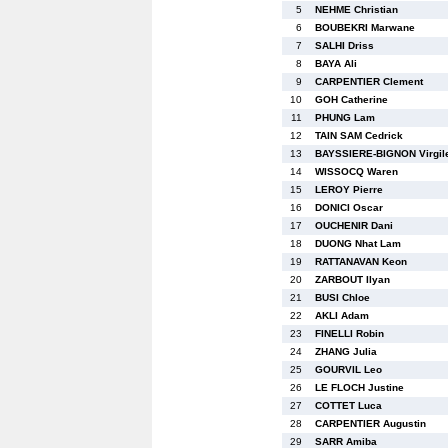
5
NEHME Christian
6
BOUBEKRI Marwane
7
SALHI Driss
8
BAYA Ali
9
CARPENTIER Clement
10
GOH Catherine
11
PHUNG Lam
12
TAIN SAM Cedrick
13
BAYSSIERE-BIGNON Virgil
14
WISSOCQ Waren
15
LEROY Pierre
16
DONICI Oscar
17
OUCHENIR Dani
18
DUONG Nhat Lam
19
RATTANAVAN Keon
20
ZARBOUT Ilyan
21
BUSI Chloe
22
AKLI Adam
23
FINELLI Robin
24
ZHANG Julia
25
GOURVIL Leo
26
LE FLOCH Justine
27
COTTET Luca
28
CARPENTIER Augustin
29
SARR Amiba