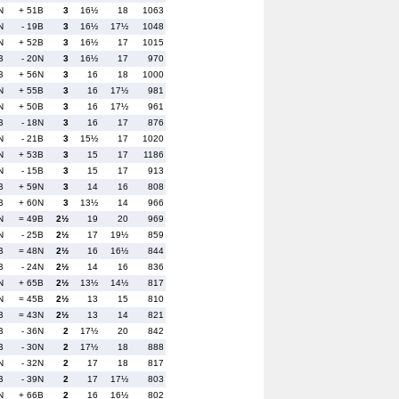
N
+ 51B
3
16½
18
1063
N
- 19B
3
16½
17½
1048
N
+ 52B
3
16½
17
1015
B
- 20N
3
16½
17
970
B
+ 56N
3
16
18
1000
N
+ 55B
3
16
17½
981
N
+ 50B
3
16
17½
961
B
- 18N
3
16
17
876
N
- 21B
3
15½
17
1020
N
+ 53B
3
15
17
1186
N
- 15B
3
15
17
913
B
+ 59N
3
14
16
808
B
+ 60N
3
13½
14
966
N
= 49B
2½
19
20
969
N
- 25B
2½
17
19½
859
B
= 48N
2½
16
16½
844
B
- 24N
2½
14
16
836
N
+ 65B
2½
13½
14½
817
N
= 45B
2½
13
15
810
B
= 43N
2½
13
14
821
B
- 36N
2
17½
20
842
B
- 30N
2
17½
18
888
N
- 32N
2
17
18
817
B
- 39N
2
17
17½
803
N
+ 66B
2
16
16½
802