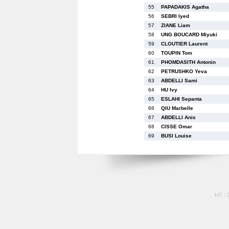
55
PAPADAKIS Agatha
56
SEBRI Iyed
57
ZIANE Liam
58
UNG BOUCARD Miyuki
59
CLOUTIER Laurent
60
TOUPIN Tom
61
PHOMDASITH Antonin
62
PETRUSHKO Yeva
63
ABDELLI Sami
64
HU Ivy
65
ESLAHI Sepanta
66
QIU Marbelle
67
ABDELLI Anis
68
CISSE Omar
69
BUSI Louise
tél :