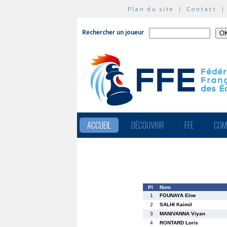
Plan du site
|
Contact
Rechercher un joueur
ACCUEIL
DÉCOUVRIR
FFE
COM
Pl
Nom
1
FOUNAYA Eloe
2
SALHI Kaimil
3
MANIVANNA Viyan
4
RONTARD Loris