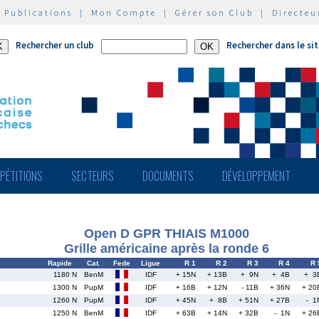
|
Publications
|
Mon Compte
|
Gérer son Club
|
Directeu
Rechercher un club
Rechercher dans le si
PÉTITIONS
SECTEURS
DOCUMENTS
DÉVELOPPEMENT
Open D GPR THIAIS M1000
Grille américaine après la ronde 6
Rapide
Cat.
Fede
Ligue
R 1
R 2
R 3
R 4
R 
1180 N
BenM
IDF
+ 15N
+ 13B
+ 9N
+ 4B
+ 3
1300 N
PupM
IDF
+ 16B
+ 12N
- 11B
+ 36N
+ 20
1260 N
PupM
IDF
+ 45N
+ 8B
+ 51N
+ 27B
- 1
1250 N
BenM
IDF
+ 63B
+ 14N
+ 32B
- 1N
+ 26