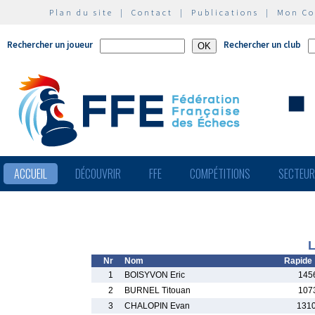
Plan du site
|
Contact
|
Publications
|
Mon C
Rechercher un joueur
Rechercher un club
ACCUEIL
DÉCOUVRIR
FFE
COMPÉTITIONS
SECTEU
L
Nr
Nom
Rapide
1
BOISYVON Eric
145
2
BURNEL Titouan
107
3
CHALOPIN Evan
131