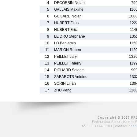
4
DECORBIN Nolan
79
5
GALLAIS Maxime
116
6
GUILARD Nolan
108
7
HUBERT Elias
122
8
HUBERT Eric
114
9
LE DRO Stephane
135
10
LO Benjamin
115
11
MARION Ruben
112
12
PEILLET Jaryl
132
13
PEILLET Thierry
119
14
PICHARD Solene
99
15
SABAROTS Antoine
133
16
SORIN Lilian
130
17
ZHU Peng
128
Copyright © 2015 FFE
Fédération Française des 
tél :
01 39 44 65 80
| contact :
con