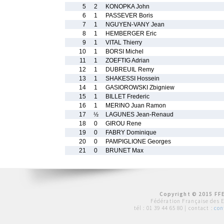
5
2
KONOPKA John
6
1
PASSEVER Boris
7
1
NGUYEN-VANY Jean
8
1
HEMBERGER Eric
9
1
VITAL Thierry
10
1
BORSI Michel
11
1
ZOEFTIG Adrian
12
1
DUBREUIL Remy
13
1
SHAKESSI Hossein
14
1
GASIOROWSKI Zbigniew
15
1
BILLET Frederic
16
1
MERINO Juan Ramon
17
½
LAGUNES Jean-Renaud
18
0
GIROU Rene
19
0
FABRY Dominique
20
0
PAMPIGLIONE Georges
21
0
BRUNET Max
Copyright © 2015 FFE
Fédération Française des 
tél :
01 39 44 65 80
| contact :
con