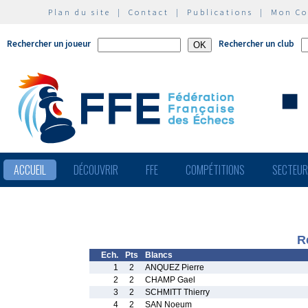
Plan du site
|
Contact
|
Publications
|
Mon C
Rechercher un joueur
Rechercher un club
ACCUEIL
DÉCOUVRIR
FFE
COMPÉTITIONS
SECTEU
R
Ech.
Pts
Blancs
1
2
ANQUEZ Pierre
2
2
CHAMP Gael
3
2
SCHMITT Thierry
4
2
SAN Noeum