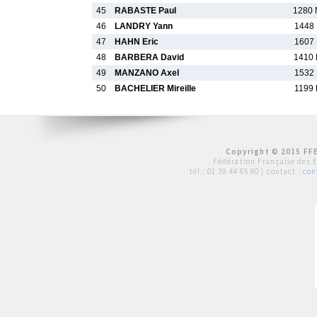
45
RABASTE Paul
1280 
46
LANDRY Yann
1448 
47
HAHN Eric
1607 
48
BARBERA David
1410 
49
MANZANO Axel
1532 
50
BACHELIER Mireille
1199 
Copyright © 2015 FFE
Fédération Française des 
tél :
01 39 44 65 80
| contact :
con