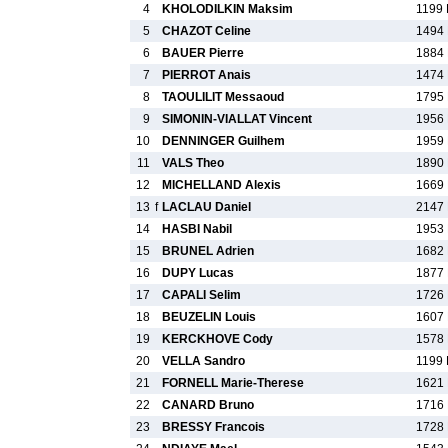
4
KHOLODILKIN Maksim
1199 
5
CHAZOT Celine
1494 
6
BAUER Pierre
1884 
7
PIERROT Anais
1474 
8
TAOULILIT Messaoud
1795 
9
SIMONIN-VIALLAT Vincent
1956 
10
DENNINGER Guilhem
1959 
11
VALS Theo
1890 
12
MICHELLAND Alexis
1669 
13
f
LACLAU Daniel
2147 
14
HASBI Nabil
1953 
15
BRUNEL Adrien
1682 
16
DUPY Lucas
1877 
17
CAPALI Selim
1726 
18
BEUZELIN Louis
1607 
19
KERCKHOVE Cody
1578 
20
VELLA Sandro
1199 
21
FORNELL Marie-Therese
1621 
22
CANARD Bruno
1716 
23
BRESSY Francois
1728 