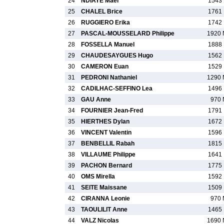
24
NDIAYE Mael
1543 
25
CHALEL Brice
1761 
26
RUGGIERO Erika
1742 
27
PASCAL-MOUSSELARD Philippe
1920 
28
FOSSELLA Manuel
1888 
29
CHAUDESAYGUES Hugo
1562 
30
CAMERON Euan
1529 
31
PEDRONI Nathaniel
1290 
32
CADILHAC-SEFFINO Lea
1496 
33
GAU Anne
970 
34
FOURNIER Jean-Fred
1791 
35
HIERTHES Dylan
1672 
36
VINCENT Valentin
1596 
37
BENBELLIL Rabah
1815 
38
VILLAUME Philippe
1641 
39
PACHON Bernard
1775 
40
OMS Mirella
1592 
41
SEITE Maissane
1509 
42
CIRANNA Leonie
970 
43
TAOULILIT Anne
1465 
44
VALZ Nicolas
1690 