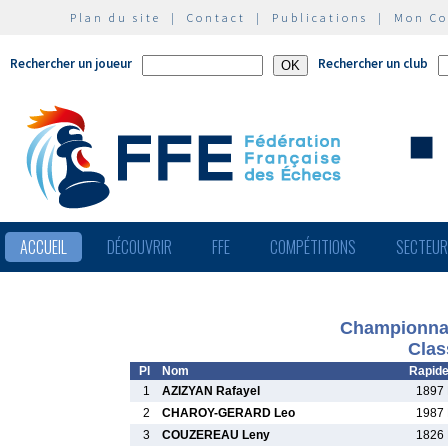
Plan du site
|
Contact
|
Publications
|
Mon C
Rechercher un joueur
Rechercher un club
ACCUEIL
DÉCOUVRIR
FFE
COMPÉTITIONS
SECTEU
Championnat 
Clas
Pl
Nom
Rapid
1
AZIZYAN Rafayel
1897 
2
CHAROY-GERARD Leo
1987 
3
COUZEREAU Leny
1826 