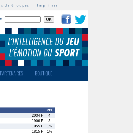
rs de Groupes
|
Imprimer
te
PARTENAIRES
BOUTIQUE
Pts
2034 F
4
1906 F
3
1955 F
1½
1815 F
1½