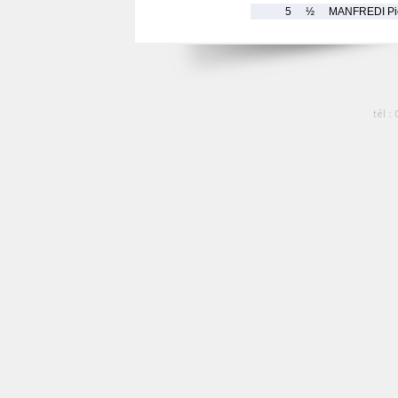
5
½
MANFREDI Pie
tél :