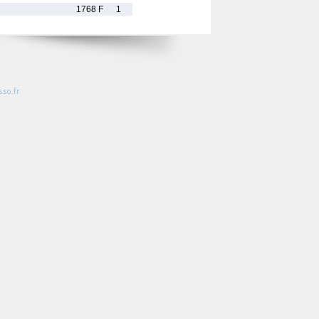
1768 F
1
so.fr