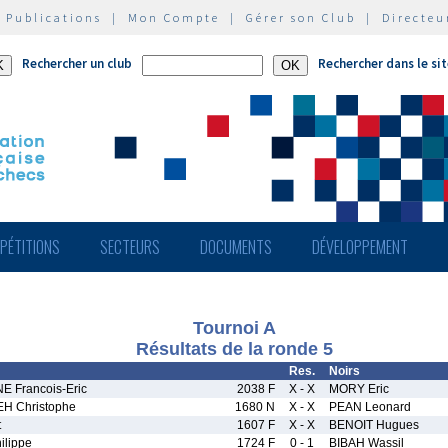
|
Publications
|
Mon Compte
|
Gérer son Club
|
Directeu
Rechercher un club
Rechercher dans le si
PÉTITIONS
SECTEURS
DOCUMENTS
DÉVELOPPEMENT
Tournoi A
Résultats de la ronde 5
Res.
Noirs
 Francois-Eric
2038 F
X - X
MORY Eric
 Christophe
1680 N
X - X
PEAN Leonard
t
1607 F
X - X
BENOIT Hugues
lippe
1724 F
0 - 1
BIBAH Wassil