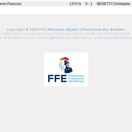
rre-Francois
1370 N
0 - 1
BENETTI Christophe
Copyright © 2015 FFE |
Mentions légales
|
Protection des données
Fédération Française des Echecs |
6 rue de l'Eglise | 92600 ASNIERES SUR SEINE
01 39 44 65 80
| contact :
contact@ffechecs.fr
| webmestre :
erick.mouret@echecs.as