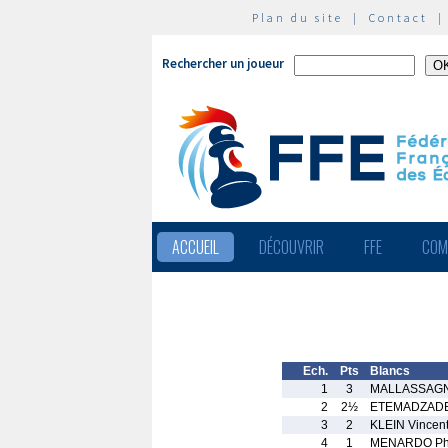
Plan du site
|
Contact
Rechercher un joueur
ACCUEIL
DÉCOUVRIR
FFE
COM
Ech.
Pts
Blancs
1
3
MALLASSAGNE
2
2½
ETEMADZADEH
3
2
KLEIN Vincen
4
1
MENARDO Phi