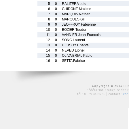
5
0
RALITERA Loic
6
0
GHIDONE Maxime
7
0
MARQUIS Nathan
8
0
MARQUES Gil
9
0
JEOFFROY Fabienne
10
0
BOZIER Teodor
11
0
VANNIER Jean-Francois
12
0
SONG Laurent
13
0
ULUSOY Chantal
14
0
NEVEU Lionel
15
0
OLIVA BRIAL Pablo
16
0
SETTA Fabrice
Copyright © 2015 FFE
Fédération Française des 
tél :
01 39 44 65 80
| contact :
con