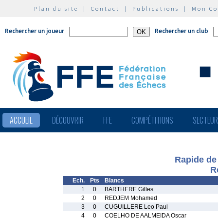
Plan du site
|
Contact
|
Publications
|
Mon C
Rechercher un joueur
Rechercher un club
ACCUEIL
DÉCOUVRIR
FFE
COMPÉTITIONS
SECTEU
Rapide de
R
Ech.
Pts
Blancs
1
0
BARTHERE Gilles
2
0
REDJEM Mohamed
3
0
CUGUILLERE Leo Paul
4
0
COELHO DE AALMEIDA Oscar