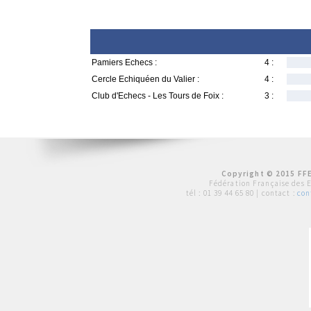
Pamiers Echecs :
4 :
Cercle Echiquéen du Valier :
4 :
Club d'Echecs - Les Tours de Foix :
3 :
Copyright © 2015 FFE
Fédération Française des 
tél :
01 39 44 65 80
| contact :
con