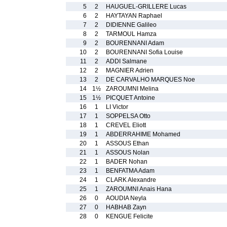
5
2
HAUGUEL-GRILLERE Lucas
6
2
HAYTAYAN Raphael
7
2
DIDIENNE Galileo
8
2
TARMOUL Hamza
9
2
BOURENNANI Adam
10
2
BOURENNANI Sofia Louise
11
2
ADDI Salmane
12
2
MAGNIER Adrien
13
2
DE CARVALHO MARQUES Noe
14
1½
ZAROUMNI Melina
15
1½
PICQUET Antoine
16
1
LI Victor
17
1
SOPPELSA Otto
18
1
CREVEL Eliott
19
1
ABDERRAHIME Mohamed
20
1
ASSOUS Ethan
21
1
ASSOUS Nolan
22
1
BADER Nohan
23
1
BENFATMA Adam
24
1
CLARK Alexandre
25
1
ZAROUMNI Anais Hana
26
0
AOUDIA Neyla
27
0
HABHAB Zayn
28
0
KENGUE Felicite