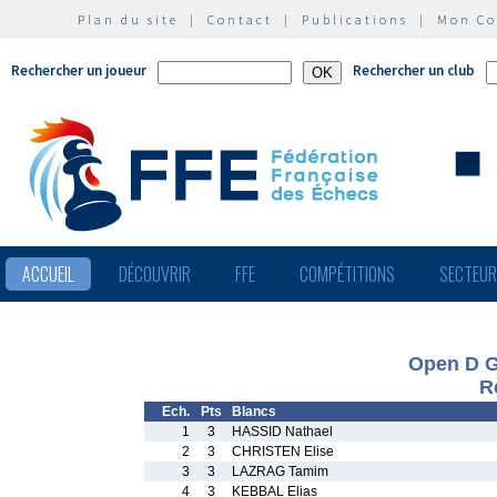
Plan du site
|
Contact
|
Publications
|
Mon C
Rechercher un joueur
Rechercher un club
ACCUEIL
DÉCOUVRIR
FFE
COMPÉTITIONS
SECTEU
Open D 
R
Ech.
Pts
Blancs
1
3
HASSID Nathael
2
3
CHRISTEN Elise
3
3
LAZRAG Tamim
4
3
KEBBAL Elias