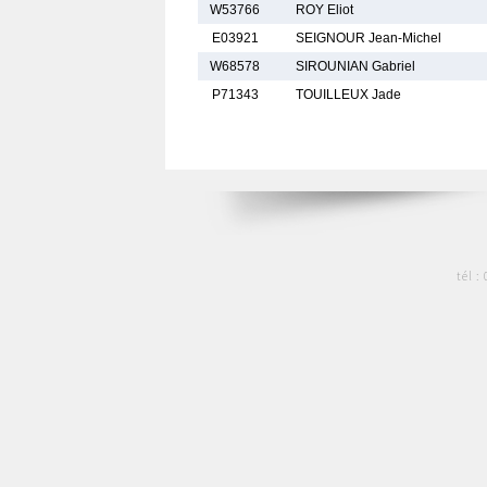
W53766
ROY Eliot
E03921
SEIGNOUR Jean-Michel
W68578
SIROUNIAN Gabriel
P71343
TOUILLEUX Jade
tél :