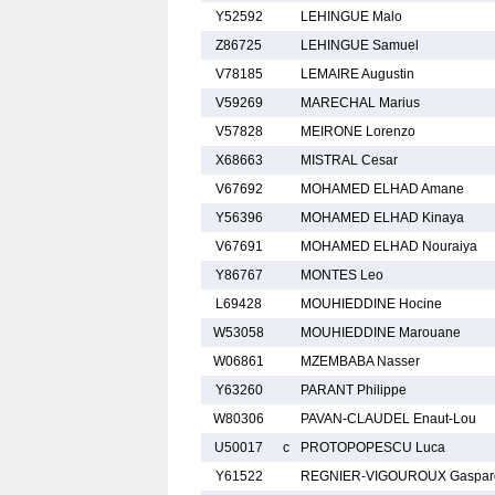
Y52592
LEHINGUE Malo
Z86725
LEHINGUE Samuel
V78185
LEMAIRE Augustin
V59269
MARECHAL Marius
V57828
MEIRONE Lorenzo
X68663
MISTRAL Cesar
V67692
MOHAMED ELHAD Amane
Y56396
MOHAMED ELHAD Kinaya
V67691
MOHAMED ELHAD Nouraiya
Y86767
MONTES Leo
L69428
MOUHIEDDINE Hocine
W53058
MOUHIEDDINE Marouane
W06861
MZEMBABA Nasser
Y63260
PARANT Philippe
W80306
PAVAN-CLAUDEL Enaut-Lou
U50017
c
PROTOPOPESCU Luca
Y61522
REGNIER-VIGOUROUX Gaspar