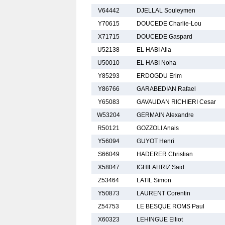
V64442
DJELLAL Souleymen
Y70615
DOUCEDE Charlie-Lou
X71715
DOUCEDE Gaspard
U52138
EL HABI Alia
U50010
EL HABI Noha
Y85293
ERDOGDU Erim
Y86766
GARABEDIAN Rafael
Y65083
GAVAUDAN RICHIERI Cesar
W53204
GERMAIN Alexandre
R50121
GOZZOLI Anais
Y56094
GUYOT Henri
S66049
HADERER Christian
X58047
IGHILAHRIZ Said
Z53464
LATIL Simon
Y50873
LAURENT Corentin
Z54753
LE BESQUE ROMS Paul
X60323
LEHINGUE Elliot