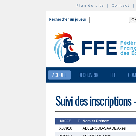
Plan du site
|
Contact
Rechercher un joueur
ACCUEIL
DÉCOUVRIR
FFE
COM
Suivi des inscription
NrFFE
T
Nom et Prénom
X67916
ADJEROUD-SAADE Aksel