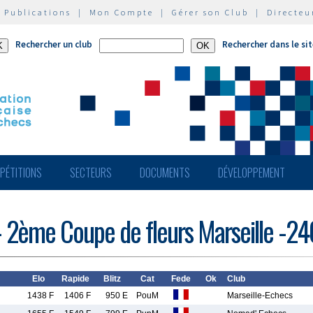
|
Publications
|
Mon Compte
|
Gérer son Club
|
Directeu
Rechercher un club
Rechercher dans le si
PÉTITIONS
SECTEURS
DOCUMENTS
DÉVELOPPEMENT
s - 2ème Coupe de fleurs Marseille -2
Elo
Rapide
Blitz
Cat
Fede
Ok
Club
1438 F
1406 F
950 E
PouM
Marseille-Echecs