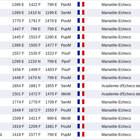
1399 E
1422 F
799 E
PpoM
Marseille-Echecs
1399 E
1410 N
1199 E
SenM
Marseille-Echecs
1770 F
1791 F
1479 E
PouM
Marseille-Echecs
1447 F
799 E
799 E
PupM
Marseille-Echecs
1445 F
1553 F
1280 E
PupM
Marseille-Echecs
1399 E
1505 F
1477 F
PpoM
Marseille-Echecs
1557 F
1535 F
1523 F
PouF
Marseille-Echecs
1299 E
1220 N
799 E
PpoF
Marseille-Echecs
1456 F
1499 F
1403 F
PouF
Marseille-Echecs
1446 F
1470 N
799 E
PouM
Marseille-Echecs
1854 F
1881 F
1855 F
SenM
Academie d'Echecs d
1501 F
1472 F
1470 F
MinM
Academie d'Echecs d
1774 F
1779 F
1709 F
SenM
Marseille-Echecs
1649 F
1672 F
1550 F
PouM
Marseille-Echecs
1509 F
1421 F
999 E
MinM
Marseille-Echecs
1919 F
2209 F
1881 F
PouM
Marseille-Echecs
d
1418 F
1577 F
799 E
PupM
Marseille-Echecs