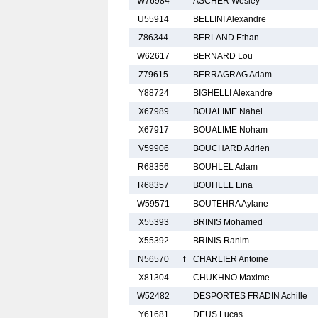
W76984
ASCHER Wesley
U55914
BELLINI Alexandre
Z86344
BERLAND Ethan
W62617
BERNARD Lou
Z79615
BERRAGRAG Adam
Y88724
BIGHELLI Alexandre
X67989
BOUALIME Nahel
X67917
BOUALIME Noham
V59906
BOUCHARD Adrien
R68356
BOUHLEL Adam
R68357
BOUHLEL Lina
W59571
BOUTEHRA Aylane
X55393
BRINIS Mohamed
X55392
BRINIS Ranim
N56570
f
CHARLIER Antoine
X81304
CHUKHNO Maxime
W52482
DESPORTES FRADIN Achille
Y61681
DEUS Lucas