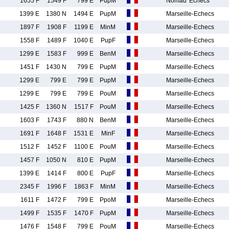
1655 F
1549 F
799 E
PupM
Nomad' Echecs
1399 E
1380 N
1494 E
PupM
Marseille-Echecs
1897 F
1908 F
1199 E
MinM
Marseille-Echecs
1558 F
1489 F
1040 E
PupF
Marseille-Echecs
1299 E
1583 F
999 E
BenM
Marseille-Echecs
1451 F
1430 N
799 E
PupM
Marseille-Echecs
1299 E
799 E
799 E
PupM
Marseille-Echecs
1299 E
799 E
799 E
PouM
Marseille-Echecs
1425 F
1360 N
1517 F
PouM
Marseille-Echecs
1603 F
1743 F
880 N
BenM
Marseille-Echecs
1691 F
1648 F
1531 E
MinF
Marseille-Echecs
1512 F
1452 F
1100 E
PouM
Marseille-Echecs
1457 F
1050 N
810 E
PupM
Marseille-Echecs
1399 E
1414 F
800 E
PupF
Marseille-Echecs
2345 F
1996 F
1863 F
MinM
Marseille-Echecs
1611 F
1472 F
799 E
PpoM
Marseille-Echecs
1499 F
1535 F
1470 F
PupM
Marseille-Echecs
1476 F
1548 F
799 E
PouM
Marseille-Echecs