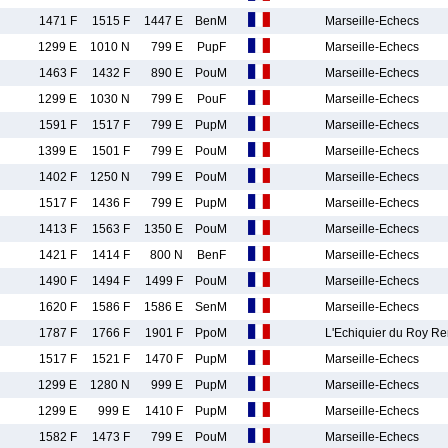
1471 F
1515 F
1447 E
BenM
Marseille-Echecs
1299 E
1010 N
799 E
PupF
Marseille-Echecs
1463 F
1432 F
890 E
PouM
Marseille-Echecs
1299 E
1030 N
799 E
PouF
Marseille-Echecs
1591 F
1517 F
799 E
PupM
Marseille-Echecs
1399 E
1501 F
799 E
PouM
Marseille-Echecs
1402 F
1250 N
799 E
PouM
Marseille-Echecs
1517 F
1436 F
799 E
PupM
Marseille-Echecs
1413 F
1563 F
1350 E
PouM
Marseille-Echecs
1421 F
1414 F
800 N
BenF
Marseille-Echecs
1490 F
1494 F
1499 F
PouM
Marseille-Echecs
1620 F
1586 F
1586 E
SenM
Marseille-Echecs
1787 F
1766 F
1901 F
PpoM
L'Echiquier du Roy R
1517 F
1521 F
1470 F
PupM
Marseille-Echecs
1299 E
1280 N
999 E
PupM
Marseille-Echecs
1299 E
999 E
1410 F
PupM
Marseille-Echecs
1582 F
1473 F
799 E
PouM
Marseille-Echecs