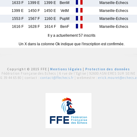
1633 F
1399 E
1399 E
BenM
Marseille-Echecs
1399 E
1450 F
1450 E
VetM
Marseille-Echecs
1553 F
1567 F
1160 E
PupM
Marseille-Echecs
1616 F
1628 F
1614 F
BenF
Marseille-Echecs
Il y a actuellement 57 inscrits
Un X dans la colonne Ok indique que l'inscription est confirmée.
Copyright © 2015 FFE |
Mentions légales
|
Protection des données
Fédération Française des Echecs |
6 rue de l'Eglise | 92600 ASNIERES SUR SEINE
01 39 44 65 80
| contact :
contact@ffechecs.fr
| webmestre :
erick.mouret@echecs.as