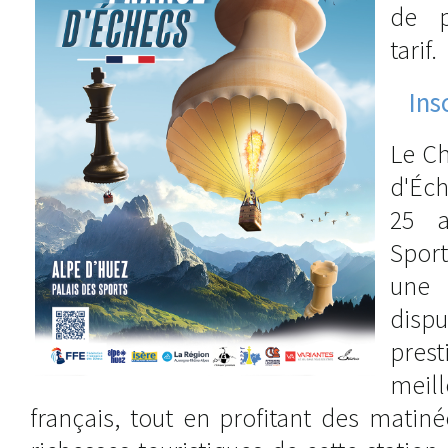
de p
tarif.
Ins
Le C
d'Éch
25 a
Spor
une 
dis
pres
meil
français, tout en profitant des matin