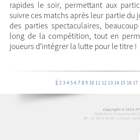
rapides le soir, permettant aux part
suivre ces matchs après leur partie du 
des parties spectaculaires, beaucoup
long de la compétition, tout en perm
joueurs d'intégrer la lutte pour le titre !
1
2
3
4
5
6
7
8
9
10
11
12
13
14
15
16
17
Copyright © 2015 FF
Fédération Française des 
tél :
01 39 44 65 80
| contact :
cont