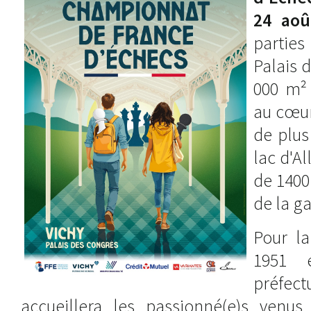
24 aoû
parties
Palais 
000 m² 
au cœur
de plus
lac d'Al
de 1400
de la ga
Pour la
1951 
préfe
accueillera les passionné(e)s venus