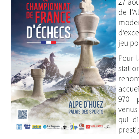
27 aoû
de l'
mod
d'exce
jeu po
Pour l
stat
renom
accue
970 p
venus 
qui d
presti