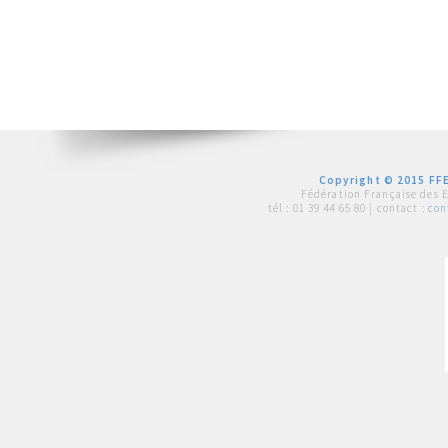
Copyright © 2015 FFE
Fédération Française des 
tél :
01 39 44 65 80
| contact :
con