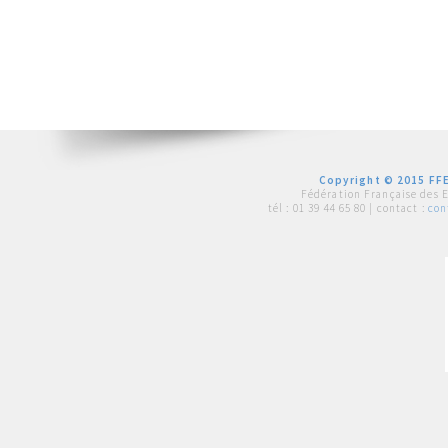
Copyright © 2015 FFE
Fédération Française des 
tél :
01 39 44 65 80
| contact :
con