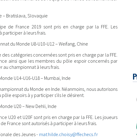
– Bratislava, Slovaquie
quipe de France 2019 sont pris en charge par la FFE. Les
articiper à leurs frais.
nat du Monde U8-U10-U12 – Weifang, Chine
ce des catégories concernées sont pris en charge par la FFE.
nce ainsi que les membres du pôle espoir concernés par
r au championnat à leurs frais.
P
Monde U14-U16-U18 – Mumbai, Inde
e championnat du Monde en Inde. Néanmoins, nous autorisons
le espoirs à y participer s'ils le désirent.
onde U20 – New Dehli, Inde
nce U20 et U20F sont pris en charge par la FFE. Les joueurs
 France sont autorisés à participer à leurs frais.
tionale des Jeunes -
mathilde.choisy@ffechecs.fr