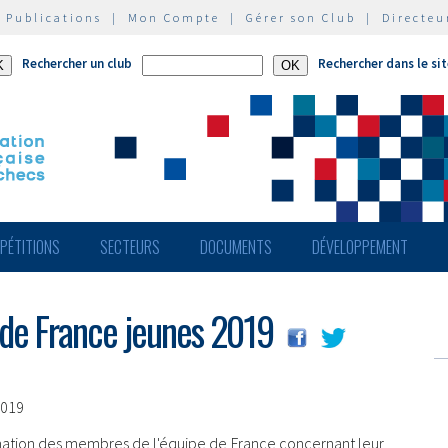
|
Publications
|
Mon Compte
|
Gérer son Club
|
Directeu
Rechercher un club
Rechercher dans le si
PÉTITIONS
SECTEURS
DOCUMENTS
DÉVELOPPEMENT
e de France jeunes 2019
2019
rmation des membres de l'équipe de France concernant leur