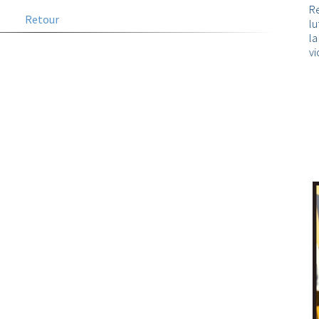
Re
Retour
lu
l
vi