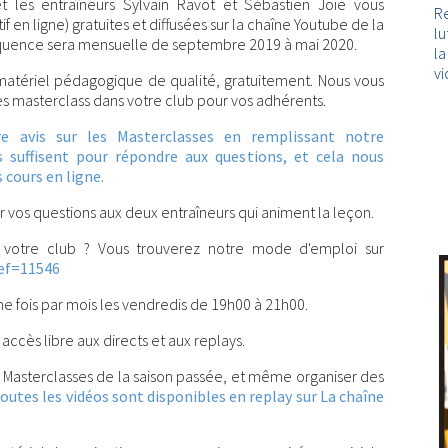
t les entraîneurs Sylvain Ravot et Sébastien Joie vous
Re
 en ligne) gratuites et diffusées sur la chaîne Youtube de la
lu
réquence sera mensuelle de septembre 2019 à mai 2020.
l
vi
 matériel pédagogique de qualité, gratuitement. Nous vous
ces masterclass dans votre club pour vos adhérents.
e avis sur les Masterclasses en remplissant notre
 suffisent pour répondre aux questions, et cela nous
 cours en ligne.
er vos questions aux deux entraîneurs qui animent la leçon.
 votre club ? Vous trouverez notre mode d'emploi sur
Ref=11546
une fois par mois les vendredis de 19h00 à 21h00.
 accès libre aux directs et aux replays.
 Masterclasses de la saison passée, et même organiser des
outes les vidéos sont disponibles en replay sur La chaîne