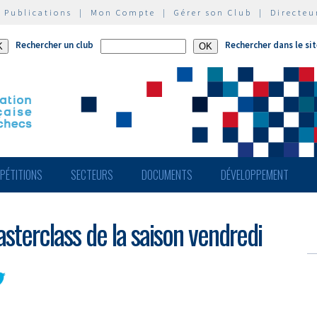
|
Publications
|
Mon Compte
|
Gérer son Club
|
Directeu
Rechercher un club
Rechercher dans le si
PÉTITIONS
SECTEURS
DOCUMENTS
DÉVELOPPEMENT
sterclass de la saison vendredi