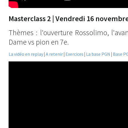
Masterclass 2 | Vendredi 16 novembr
Thèmes : l'ouverture Rossolimo, l'avan
Dame vs pion en 7e.
La vidéo en replay
|
A retenir
|
Exercices
|
La base PGN
|
Base P