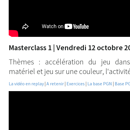
Masterclass 1 | Vendredi 12 octobre 2
Thèmes : accélération du jeu dans 
matériel et jeu sur une couleur, l'activit
La vidéo en replay
|
A retenir
|
Exercices
|
La base PGN
|
Base P