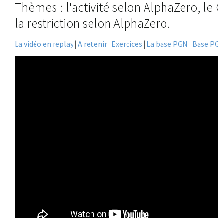
Thèmes : l'activité selon AlphaZero, le
la restriction selon AlphaZero.
La vidéo en replay
|
A retenir
|
Exercices
|
La base PGN
|
Base P