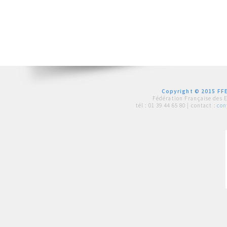
Copyright © 2015 FFE
Fédération Française des 
tél :
01 39 44 65 80
| contact :
con