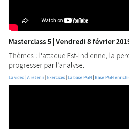
Masterclass 5 | Vendredi 8 février 201
Thèmes : l'attaque Est-Indienne, la per
progresser par l'analyse.
La vidéo
|
A retenir
|
Exercices
|
La base PGN
|
Base PGN enrich