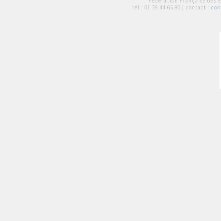
Fédération Française des 
tél :
01 39 44 65 80
| contact :
con