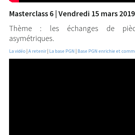
Masterclass 6 | Vendredi 15 mars 2019
Thème : les échanges de pièc
asymétriques.
La vidéo
|
A retenir
|
La base PGN
|
Base PGN enrichie et com