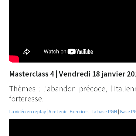
Masterclass 4 | Vendredi 18 janvier 20
Thèmes : l'abandon précoce, l'Italien
forteresse.
La vidéo en replay
|
A retenir
|
Exercices
|
La base PGN
|
Base P