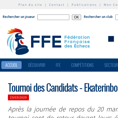
Plan du site
|
Contact
|
Publications
|
Mon C
Rechercher un joueur
Rechercher un club
ACCUEIL
DÉCOUVRIR
FFE
COMPÉTITIONS
SECTEU
Tournoi des Candidats - Ekaterinbo
23/03/2020
Après la journée de repos du 20 mars
tournoi sont de retour devant leurs éc