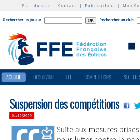
Plan du site
|
Contact
|
Publications
|
Mon C
Rechercher un joueur
Rechercher un club
ACCUEIL
DÉCOUVRIR
FFE
COMPÉTITIONS
SECTEU
Suspension des compétitions
01/12/2020
Suite aux mesures prise
pour lutter contre la pa