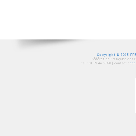
Copyright © 2015 FFE
Fédération Française des 
tél :
01 39 44 65 80
| contact :
con