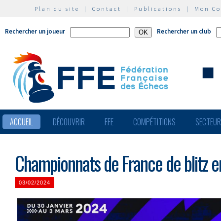
Plan du site
|
Contact
|
Publications
|
Mon C
Rechercher un joueur
Rechercher un club
ACCUEIL
DÉCOUVRIR
FFE
COMPÉTITIONS
SECTEU
Championnats de France de blitz e
03/02/2024