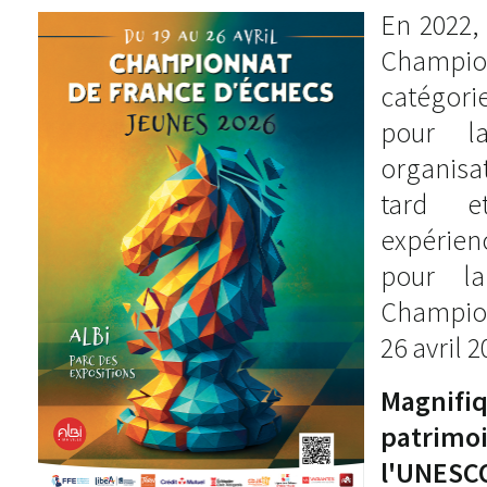
En 2022,
Champion
catégor
pour l
organisa
tard e
expérien
pour la
Champio
26 avril 2
Magnifi
patrim
l'UNESC