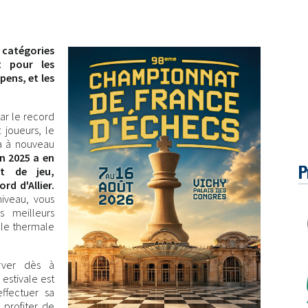
catégories
 pour les
pens, et les
ar le record
 joueurs, le
ra à nouveau
on 2025 a en
P
rt de jeu,
rd d'Allier.
iveau, vous
s meilleurs
ille thermale
rver dès à
estivale est
effectuer sa
profiter de