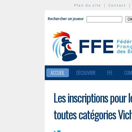
Plan du site
|
Contact
Rechercher un joueur
ACCUEIL
DÉCOUVRIR
FFE
COM
Les inscriptions pour
toutes catégories Vic