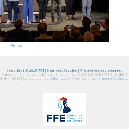
Retour
Copyright © 2015 FFE |
Mentions légales
|
Protection des données
Fédération Française des Echecs |
6 rue de l'Eglise | 92600 ASNIERES SUR SEINE
01 39 44 65 80
| contact :
contact@ffechecs.fr
| webmestre :
erick.mouret@echecs.as