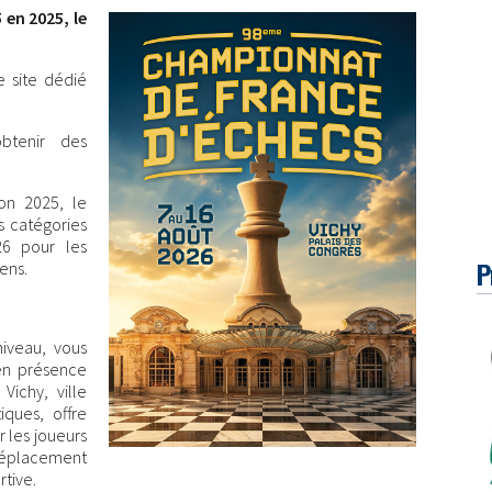
 en 2025, le
e site dédié
btenir des
ion 2025, le
 catégories
26 pour les
P
ens.
iveau, vous
 en présence
Vichy, ville
iques, offre
r les joueurs
déplacement
rtive.