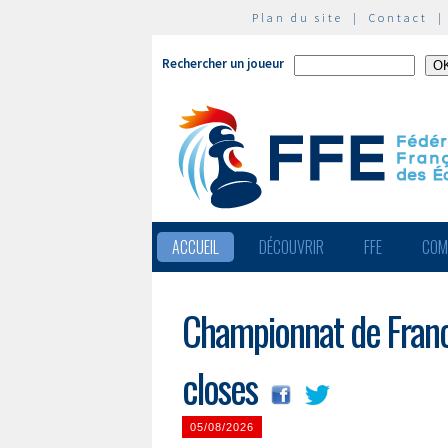
Plan du site
|
Contact
Rechercher un joueur
ACCUEIL
DÉCOUVRIR
FFE
COM
Championnat de France
closes
05/08/2026