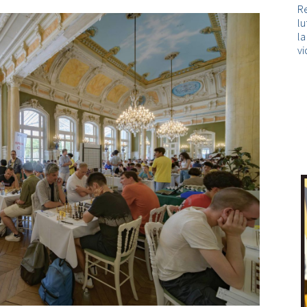
Re
lu
l
vi