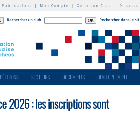
|
Publications
|
Mon Compte
|
Gérer son Club
|
Directeu
Rechercher un club
Rechercher dans le si
PÉTITIONS
SECTEURS
DOCUMENTS
DÉVELOPPEMENT
 2026 : les inscriptions sont