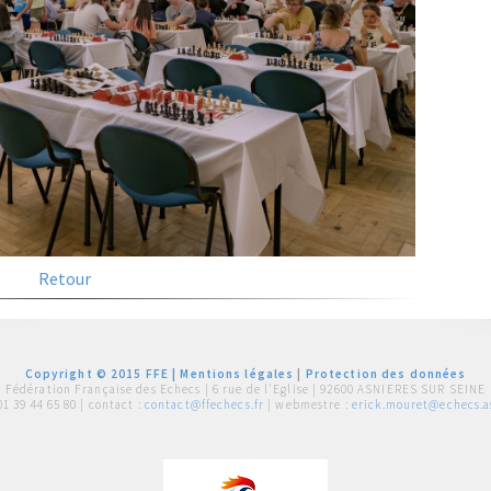
Retour
Copyright © 2015 FFE |
Mentions légales
|
Protection des données
Fédération Française des Echecs |
6 rue de l'Eglise | 92600 ASNIERES SUR SEINE
01 39 44 65 80
| contact :
contact@ffechecs.fr
| webmestre :
erick.mouret@echecs.as