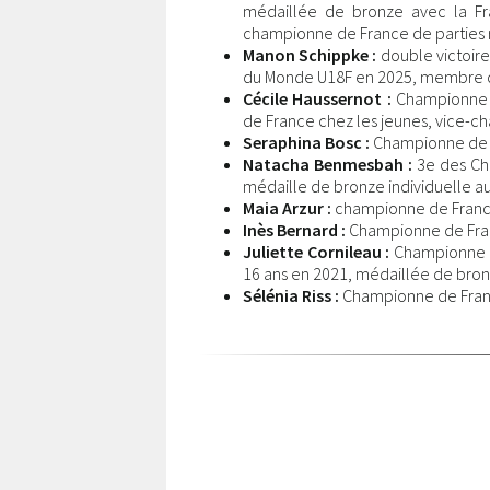
médaillée de bronze avec la Fr
championne de France de parties 
Manon Schippke :
double victoire
du Monde U18F en 2025, membre d
Cécile Haussernot :
Championne d
de France chez les jeunes, vice-
Seraphina Bosc :
Championne de Fr
Natacha Benmesbah :
3e des Ch
médaille de bronze individuelle a
Maia Arzur :
championne de Franc
Inès Bernard :
Championne de Fran
Juliette Cornileau :
Championne d
16 ans en 2021, médaillée de bro
Sélénia Riss :
Championne de Fran