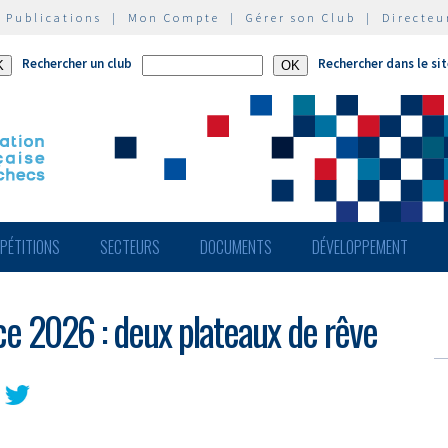
|
Publications
|
Mon Compte
|
Gérer son Club
|
Directeu
Rechercher un club
Rechercher dans le si
PÉTITIONS
SECTEURS
DOCUMENTS
DÉVELOPPEMENT
e 2026 : deux plateaux de rêve