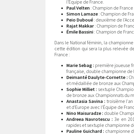
l'Équipe de France.
Paul Velten
: Champion de France 
Simon Lamaze
: Champion de Fra
Peio Duboué
: deuxième de l'Acces
Rajat Makkar
: Champion de Franc
Émile Bassini
: Champion de France
Dans le National féminin, la championne 
cette édition qui sera la plus relevée
France :
Marie Sebag :
première joueuse fra
française, double championne de 
Deimanté Daulyte-Cornette :
Ch
et médaillée de bronze aux Champ
Sophie Milliet :
sextuple Champion
de bronze aux Championnats du mo
Anastasia Savina :
troisième l'a
et d'Europe avec l'Équipe de Fran
Nino Maisuradze :
double Champi
Andreea Navrotescu :
3e en 201
rapides et sextuple championne de
Pauline Guichard :
championne de