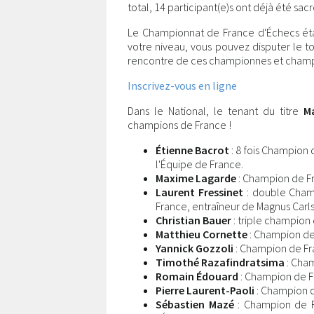
total, 14 participant(e)s ont déjà été sacr
Le Championnat de France d'Échecs étan
votre niveau, vous pouvez disputer le t
rencontre de ces championnes et champ
Inscrivez-vous en ligne
Dans le National, le tenant du titre
Ma
champions de France !
Étienne Bacrot
: 8 fois Champion
l'Équipe de France.
Maxime Lagarde
: Champion de F
Laurent Fressinet
: double Cham
France, entraîneur de Magnus Carlse
Christian Bauer
: triple champion
Matthieu Cornette
: Champion de
Yannick Gozzoli
: Champion de Fr
Timothé Razafindratsima
: Cham
Romain Édouard
: Champion de F
Pierre Laurent-Paoli
: Champion d
Sébastien Mazé
: Champion de Fr