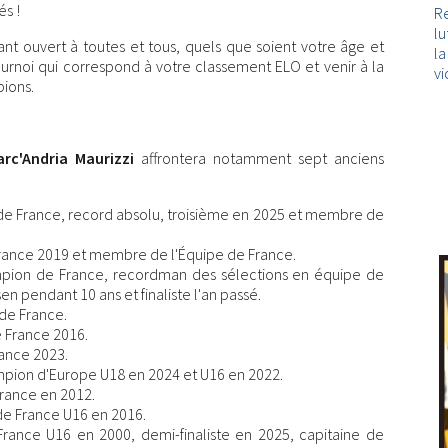
és !
Re
lu
t ouvert à toutes et tous, quels que soient votre âge et
l
ournoi qui correspond à votre classement ELO et venir à la
vi
ions.
rc'Andria Maurizzi
affrontera notamment sept anciens
 de France, record absolu, troisième en 2025 et membre de
rance 2019 et membre de l'Équipe de France.
pion de France, recordman des sélections en équipe de
n pendant 10 ans et finaliste l'an passé.
 de France.
 France 2016.
ance 2023.
pion d'Europe U18 en 2024 et U16 en 2022.
rance en 2012.
e France U16 en 2016.
ance U16 en 2000, demi-finaliste en 2025, capitaine de