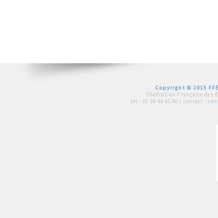
Copyright © 2015 FFE
Fédération Française des 
tél :
01 39 44 65 80
| contact :
con